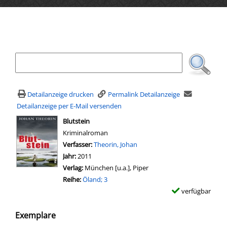
Ihre Mediensuche
Detailanzeige drucken
Permalink Detailanzeige
Detailanzeige per E-Mail versenden
wird in neuem Tab geöffnet
Blutstein
Kriminalroman
Verfasser:
Suche nach diesem Verfasser
Theorin, Johan
Jahr:
2011
Verlag:
München [u.a.], Piper
Reihe:
Öland; 3
verfügbar
Exemplare