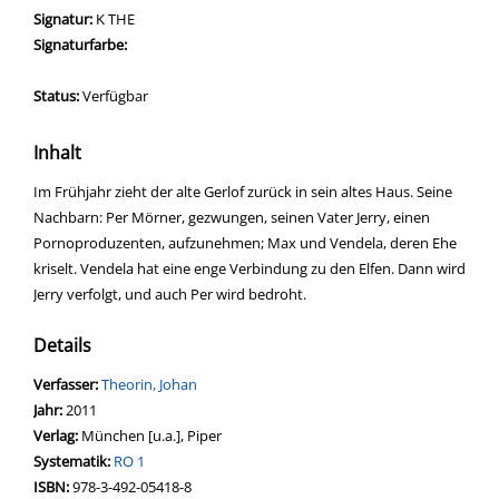
Signatur:
K THE
Signaturfarbe:
Status:
Verfügbar
Inhalt
Im Frühjahr zieht der alte Gerlof zurück in sein altes Haus. Seine
Nachbarn: Per Mörner, gezwungen, seinen Vater Jerry, einen
Pornoproduzenten, aufzunehmen; Max und Vendela, deren Ehe
kriselt. Vendela hat eine enge Verbindung zu den Elfen. Dann wird
Jerry verfolgt, und auch Per wird bedroht.
Details
Verfasser:
Suche nach diesem Verfasser
Theorin, Johan
Jahr:
2011
Verlag:
München [u.a.], Piper
opens in new tab
Diesen Link in neuem Tab öffnen
Systematik:
Suche nach dieser Systematik
RO 1
Suche nach diesem Interessenskreis
ISBN:
978-3-492-05418-8