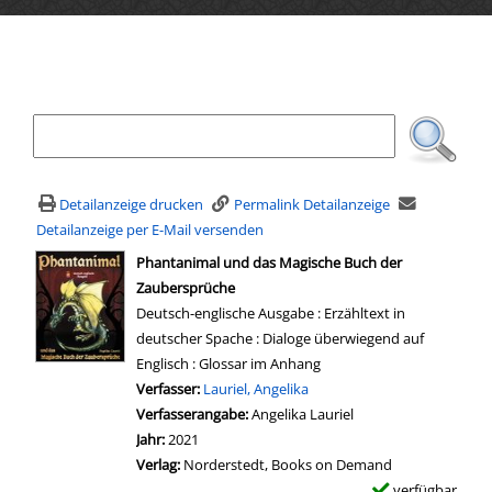
Ihre Mediensuche
Detailanzeige drucken
Permalink Detailanzeige
Detailanzeige per E-Mail versenden
wird in neuem Tab geöffnet
Phantanimal und das Magische Buch der
Zaubersprüche
Deutsch-englische Ausgabe : Erzähltext in
deutscher Spache : Dialoge überwiegend auf
Englisch : Glossar im Anhang
Verfasser:
Suche nach diesem Verfasser
Lauriel, Angelika
Verfasserangabe:
Angelika Lauriel
Jahr:
2021
Verlag:
Norderstedt, Books on Demand
verfügbar