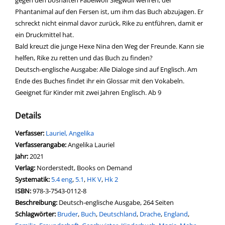
gegen den boshaften Fabelwolf Siegwulf wehren, der
Phantanimal auf den Fersen ist, um ihm das Buch abzujagen. Er
schreckt nicht einmal davor zurück, Rike zu entführen, damit er
ein Druckmittel hat.
Bald kreuzt die junge Hexe Nina den Weg der Freunde. Kann sie
helfen, Rike zu retten und das Buch zu finden?
Deutsch-englische Ausgabe: Alle Dialoge sind auf Englisch. Am
Ende des Buches findet ihr ein Glossar mit den Vokabeln.
Geeignet für Kinder mit zwei Jahren Englisch. Ab 9
Details
Verfasser:
Suche nach diesem Verfasser
Lauriel, Angelika
Verfasserangabe:
Angelika Lauriel
Jahr:
2021
Verlag:
Norderstedt, Books on Demand
opens in new tab
Diesen Link in neuem Tab öffnen
Systematik:
Suche nach dieser Systematik
5.4 eng
,
5.1
,
HK V
,
Hk 2
Suche nach diesem Interessenskreis
ISBN:
978-3-7543-0112-8
Beschreibung:
Deutsch-englische Ausgabe, 264 Seiten
Schlagwörter:
Bruder
,
Buch
,
Deutschland
,
Drache
,
England
,