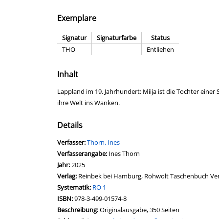
Exemplare
Signatur
Signaturfarbe
Status
THO
Entliehen
Inhalt
Lappland im 19. Jahrhundert: Miija ist die Tochter einer
ihre Welt ins Wanken.
Details
Verfasser:
Suche nach diesem Verfasser
Thorn, Ines
Verfasserangabe:
Ines Thorn
Jahr:
2025
Verlag:
Reinbek bei Hamburg, Rohwolt Taschenbuch Ver
opens in new tab
Diesen Link in neuem Tab öffnen
Systematik:
Suche nach dieser Systematik
RO 1
Suche nach diesem Interessenskreis
ISBN:
978-3-499-01574-8
Beschreibung:
Originalausgabe, 350 Seiten