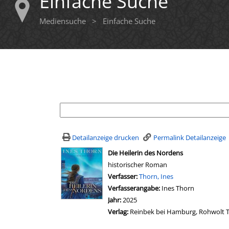
Einfache Suche
Mediensuche
>
Einfache Suche
Ihre Mediensuche
Detailanzeige drucken
Permalink Detailanzeige
wird in neuem Tab geöffnet
Die Heilerin des Nordens
historischer Roman
Verfasser:
Suche nach diesem Verfasser
Thorn, Ines
Verfasserangabe:
Ines Thorn
Jahr:
2025
Verlag:
Reinbek bei Hamburg, Rohwolt 