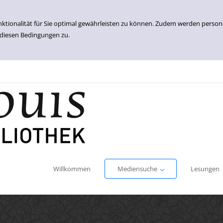
nktionalität für Sie optimal gewährleisten zu können. Zudem werden perso
 diesen Bedingungen zu.
Einfache Suche
Erweiterte Suche
Willkommen
Mediensuche
Lesungen