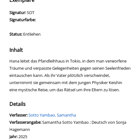
Exemplare
Signatur:
SOT
Signaturfarbe:
Status:
Entliehen
Inhalt
Hana leitet das Pfandleihhaus in Tokio, in dem man verworfene
Träume und verpasste Gelegenheiten gegen seinen Seelenfrieden
eintauschen kann. Als ihr Vater plötzlich verschwindet,
unternimmt sie gemeinsam mit dem jungen Physiker Keishin
eine mystische Reise, um das Rätsel um ihre Eltern zu lösen.
Details
Verfasser:
Suche nach diesem Verfasser
Sotto Yambao, Samantha
Verfasserangabe:
Samantha Sotto Yambao ; Deutsch von Sonja
Hagemann
Jahr:
2025