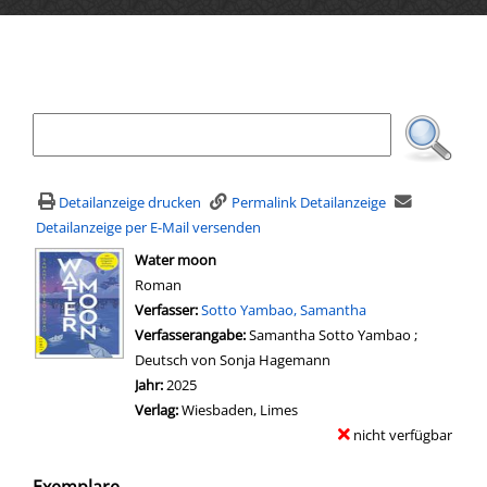
Ihre Mediensuche
Detailanzeige drucken
Permalink Detailanzeige
Detailanzeige per E-Mail versenden
wird in neuem Tab geöffnet
Water moon
Roman
Verfasser:
Suche nach diesem Verfasser
Sotto Yambao, Samantha
Verfasserangabe:
Samantha Sotto Yambao ;
Deutsch von Sonja Hagemann
Jahr:
2025
Verlag:
Wiesbaden, Limes
nicht verfügbar