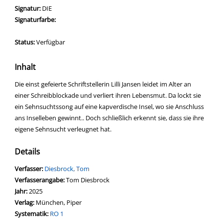
Signatur:
DIE
Signaturfarbe:
Status:
Verfügbar
Inhalt
Die einst gefeierte Schriftstellerin Lilli Jansen leidet im Alter an
einer Schreibblockade und verliert ihren Lebensmut. Da lockt sie
ein Sehnsuchtssong auf eine kapverdische Insel, wo sie Anschluss
ans Inselleben gewinnt.. Doch schließlich erkennt sie, dass sie ihre
eigene Sehnsucht verleugnet hat.
Details
Verfasser:
Suche nach diesem Verfasser
Diesbrock, Tom
Verfasserangabe:
Tom Diesbrock
Jahr:
2025
Verlag:
München, Piper
opens in new tab
Diesen Link in neuem Tab öffnen
Systematik:
Suche nach dieser Systematik
RO 1