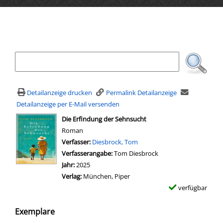
Ihre Mediensuche
Detailanzeige drucken
Permalink Detailanzeige
Detailanzeige per E-Mail versenden
wird in neuem Tab geöffnet
Die Erfindung der Sehnsucht
Roman
Verfasser:
Suche nach diesem Verfasser
Diesbrock, Tom
Verfasserangabe:
Tom Diesbrock
Jahr:
2025
Verlag:
München, Piper
verfügbar
Exemplare