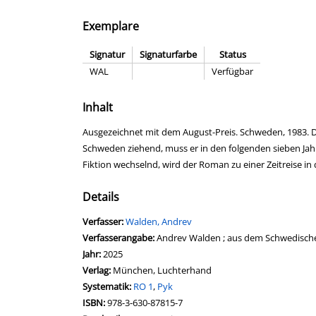
Exemplare
Signatur
Signaturfarbe
Status
WAL
Verfügbar
Inhalt
Ausgezeichnet mit dem August-Preis. Schweden, 1983. Der
Schweden ziehend, muss er in den folgenden sieben Jah
Fiktion wechselnd, wird der Roman zu einer Zeitreise in 
Details
Verfasser:
Suche nach diesem Verfasser
Walden, Andrev
Verfasserangabe:
Andrev Walden ; aus dem Schwedische
Jahr:
2025
Verlag:
München, Luchterhand
opens in new tab
Diesen Link in neuem Tab öffnen
Systematik:
Suche nach dieser Systematik
RO 1
,
Pyk
Suche nach diesem Interessenskreis
ISBN:
978-3-630-87815-7