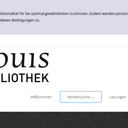
nktionalität für Sie optimal gewährleisten zu können. Zudem werden perso
 diesen Bedingungen zu.
Einfache Suche
Erweiterte Suche
Willkommen
Mediensuche
Lesungen