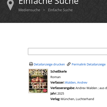
Einfache Suche
Mediensuche
>
Einfache Suche
Ihre Mediensuche
Detailanzeige drucken
Permalink Detailanzeige
wird in neuem Tab geöffnet
Scheißkerle
Roman
Verfasser:
Suche nach diesem Verfasser
Walden, Andrev
Verfasserangabe:
Andrev Walden ; aus 
Jahr:
2025
Verlag:
München, Luchterhand