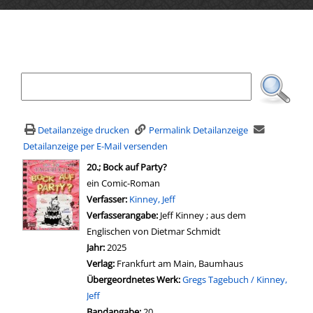
Ihre Mediensuche
Detailanzeige drucken
Permalink Detailanzeige
Detailanzeige per E-Mail versenden
wird in neuem Tab geöffnet
20.; Bock auf Party?
ein Comic-Roman
Verfasser:
Suche nach diesem Verfasser
Kinney, Jeff
Verfasserangabe:
Jeff Kinney ; aus dem
Englischen von Dietmar Schmidt
Jahr:
2025
Verlag:
Frankfurt am Main, Baumhaus
Übergeordnetes Werk:
Gregs Tagebuch / Kinney,
Jeff
Bandangabe:
20.