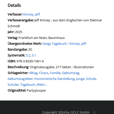
Details
Verfasser:
Suche nach diesem Verfasser
Kinney, Jeff
Verfasserangabe:
Jeff Kinney ; aus dem Englischen von Dietmar
Schmidt
Jahr:
2025
Verlag:
Frankfurt am Main, Baumhaus
Übergeordnetes Werk:
Gregs Tagebuch / Kinney, Jeff
Bandangabe:
20.
opens in new tab
Diesen Link in neuem Tab öffnen
Systematik:
Suche nach dieser Systematik
5.2
,
5.1
Suche nach diesem Interessenskreis
ISBN:
978-3-8339-1061-6
Beschreibung:
Originalausgabe, 217 Seiten : Illustrationen
Schlagwörter:
Alltag
,
Chaos
,
Familie
,
Geburtstag
,
Geburtstagsfeier
,
Humoristische Darstellung
,
Junge
,
Schule
,
Schüler
,
Tagebuch
,
Mehr...
Suche nach dieser Beteiligten Person
Originaltitel:
Partypooper
Copyright 2024 by OCLC GmbH
|