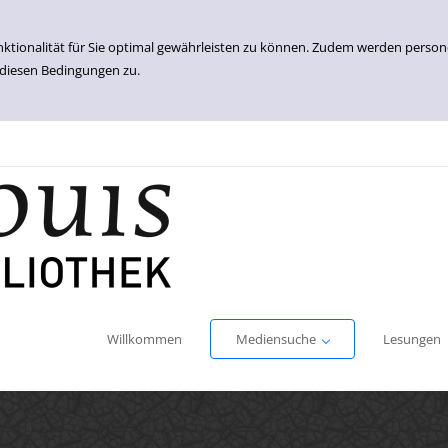
nktionalität für Sie optimal gewährleisten zu können. Zudem werden perso
 diesen Bedingungen zu.
Einfache Suche
Erweiterte Suche
Willkommen
Mediensuche
Lesungen