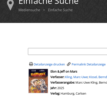
Einfache Suche
Mediensuche
>
Einfache Suche
Ihre Mediensuche
Detailanzeige drucken
Permalink Detailanzeige
wird in neuem Tab geöffnet
Elon & Jeff on Mars
Verfasser:
Suche nach diesem Verfasser
Kling, Marc-Uwe
;
Kissel, Bernd
Verfasserangabe:
Marc-Uwe Kling, Bernd
Jahr:
2025
Verlag:
Hamburg, Carlsen