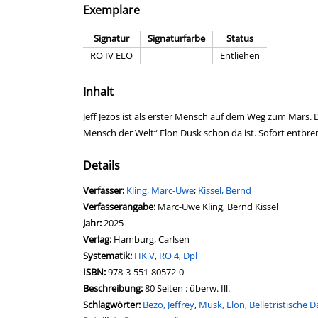
Exemplare
Signatur
Signaturfarbe
Status
RO IV ELO
Entliehen
Inhalt
Jeff Jezos ist als erster Mensch auf dem Weg zum Mars. D
Mensch der Welt“ Elon Dusk schon da ist. Sofort entbren
Details
Verfasser:
Suche nach diesem Verfasser
Kling, Marc-Uwe
;
Kissel, Bernd
Verfasserangabe:
Marc-Uwe Kling, Bernd Kissel
Jahr:
2025
Verlag:
Hamburg, Carlsen
opens in new tab
Diesen Link in neuem Tab öffnen
Systematik:
Suche nach dieser Systematik
HK V
,
RO 4
,
Dpl
Suche nach diesem Interessenskreis
ISBN:
978-3-551-80572-0
Beschreibung:
80 Seiten : überw. Ill.
Schlagwörter:
Bezo, Jeffrey
,
Musk, Elon
,
Belletristische D