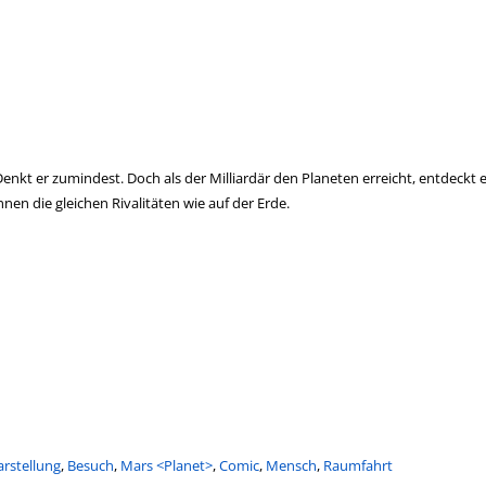
enkt er zumindest. Doch als der Milliardär den Planeten erreicht, entdeckt e
nen die gleichen Rivalitäten wie auf der Erde.
arstellung
,
Besuch
,
Mars <Planet>
,
Comic
,
Mensch
,
Raumfahrt