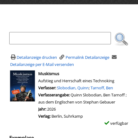
Ihre Mediensuche
Detailanzeige drucken
Permalink Detailanzeige
Detailanzeige per E-Mail versenden
wird in neuem Tab geöffnet
Muskismus
Aufstieg und Herrschaft eines Technoking
Verfasser:
Suche nach diesem Verfasser
Slobodian, Quinn
;
Tarnoff, Ben
Verfasserangabe:
Quinn Slobodian, Ben Tarnoff ;
aus dem Englischen von Stephan Gebauer
Jahr:
2026
Verlag:
Berlin, Suhrkamp
verfügbar