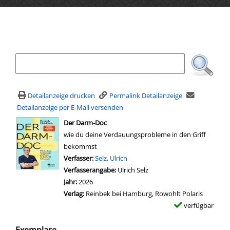
Ihre Mediensuche
Detailanzeige drucken
Permalink Detailanzeige
Detailanzeige per E-Mail versenden
wird in neuem Tab geöffnet
Der Darm-Doc
wie du deine Verdauungsprobleme in den Griff
bekommst
Verfasser:
Suche nach diesem Verfasser
Selz, Ulrich
Verfasserangabe:
Ulrich Selz
Jahr:
2026
Verlag:
Reinbek bei Hamburg, Rowohlt Polaris
verfügbar