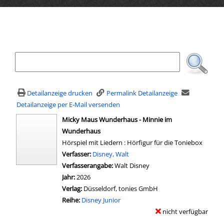
Ihre Mediensuche
Detailanzeige drucken
Permalink Detailanzeige
Detailanzeige per E-Mail versenden
wird in neuem Tab geöffnet
Micky Maus Wunderhaus - Minnie im
Wunderhaus
Hörspiel mit Liedern : Hörfigur für die Toniebox
Verfasser:
Suche nach diesem Verfasser
Disney, Walt
Verfasserangabe:
Walt Disney
Jahr:
2026
Verlag:
Düsseldorf, tonies GmbH
Reihe:
Disney Junior
nicht verfügbar