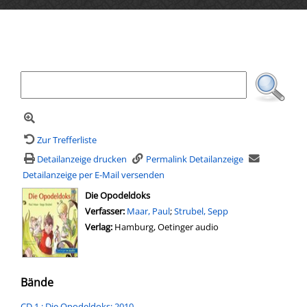
Ihre Mediensuche
Zur Trefferliste
Detailanzeige drucken
Permalink Detailanzeige
Detailanzeige per E-Mail versenden
wird in neuem Tab geöffnet
Die Opodeldoks
Verfasser:
Maar, Paul
;
Strubel, Sepp
Verlag:
Hamburg, Oetinger audio
Bände
CD 1.; Die Opodeldoks; 2010