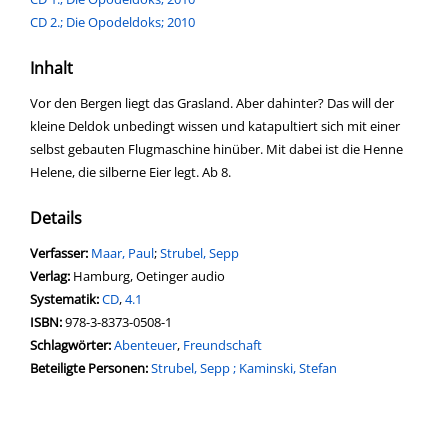
CD 2.; Die Opodeldoks; 2010
Inhalt
Vor den Bergen liegt das Grasland. Aber dahinter? Das will der
kleine Deldok unbedingt wissen und katapultiert sich mit einer
selbst gebauten Flugmaschine hinüber. Mit dabei ist die Henne
Helene, die silberne Eier legt. Ab 8.
Details
Verfasser:
Suche nach diesem Verfasser
Maar, Paul
;
Strubel, Sepp
Verlag:
Hamburg, Oetinger audio
opens in new tab
Diesen Link in neuem Tab öffnen
Systematik:
Suche nach dieser Systematik
CD
,
4.1
Suche nach diesem Interessenskreis
ISBN:
978-3-8373-0508-1
Schlagwörter:
Abenteuer
,
Freundschaft
Beteiligte Personen:
Suche nach dieser Beteiligten Person
Strubel, Sepp ; Kaminski, Stefan