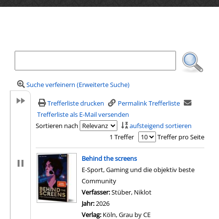
Ihre Mediensuche
Suche verfeinern (Erweiterte Suche)
Trefferliste drucken
Permalink Trefferliste
Trefferliste als E-Mail versenden
Sortieren nach
aufsteigend sortieren
1 Treffer
Treffer pro Seite
Suchergebnis
Behind the screens
E-Sport, Gaming und die objektiv beste
Community
Verfasser:
Stüber, Niklot
Suche nach diesem Ver
Jahr:
2026
Verlag:
Köln, Grau by CE