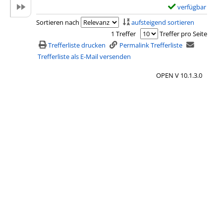
verfügbar
E
x
Sortieren nach
aufsteigend sortieren
e
1 Treffer
Treffer pro Seite
m
Trefferliste drucken
Permalink Trefferliste
p
Trefferliste als E-Mail versenden
l
OPEN V 10.1.3.0
a
r
-
D
e
t
a
i
l
s
v
o
n