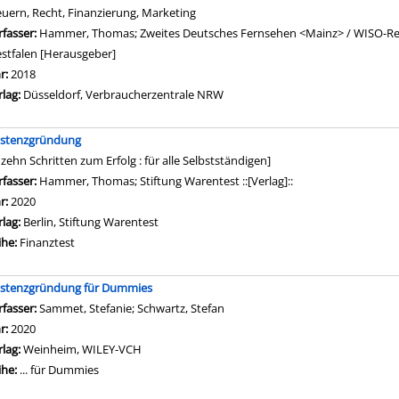
euern, Recht, Finanzierung, Marketing
rfasser:
Hammer, Thomas
;
Zweites Deutsches Fernsehen <Mainz> / WISO-Re
stfalen [Herausgeber]
Suche nach diesem Verfasser
hr:
2018
rlag:
Düsseldorf, Verbraucherzentrale NRW
istenzgründung
 zehn Schritten zum Erfolg : für alle Selbstständigen]
rfasser:
Hammer, Thomas
;
Stiftung Warentest ::[Verlag]::
Suche nach diesem 
hr:
2020
rlag:
Berlin, Stiftung Warentest
ihe:
Finanztest
istenzgründung für Dummies
rfasser:
Sammet, Stefanie
;
Schwartz, Stefan
Suche nach diesem Verfasser
hr:
2020
rlag:
Weinheim, WILEY-VCH
ihe:
... für Dummies