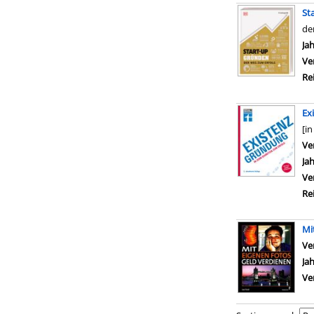
St
de
Su
Ja
Ve
Re
Ex
[in
Ve
Ja
Ve
Re
Mi
Ve
Ja
Ve