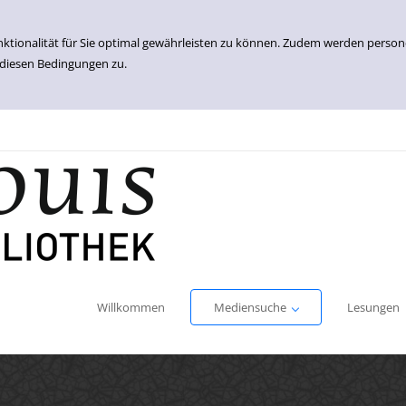
nktionalität für Sie optimal gewährleisten zu können. Zudem werden perso
 diesen Bedingungen zu.
Einfache Suche
Erweiterte Suche
Willkommen
Mediensuche
Lesungen