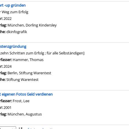
art -up gründen
r Weg zum Erfolg
che nach diesem Verfasser
hr:
2022
rlag:
München, Dorling Kindersley
ihe:
dkinfografik
istenzgründung
 zehn Schritten zum Erfolg ; für alle Selbständigen]
rfasser:
Hammer, Thomas
Suche nach diesem Verfasser
hr:
2024
rlag:
Berlin, Stiftung Warentest
ihe:
Stiftung Warentest
t eigenen Fotos Geld verdienen
rfasser:
Frost, Lee
Suche nach diesem Verfasser
hr:
2001
rlag:
München, Augustus