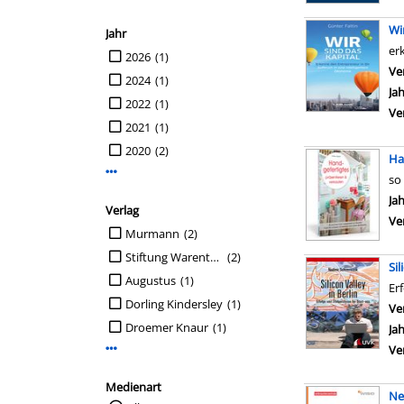
Wi
Jahr
er
Suche auf Jahr einschränken
2026
(1)
Ve
2024
(1)
Ja
2022
(1)
Ve
2021
(1)
2020
(2)
Ha
Mehr Jahr-Filter anzeigen
so
Su
Ja
Verlag
Ve
Suche auf Verlag einschränken
Murmann
(2)
Stiftung Warentest
(2)
Sil
Augustus
(1)
Er
Dorling Kindersley
(1)
Ve
Droemer Knaur
(1)
Ja
Ve
Mehr Verlag-Filter anzeigen
Medienart
Ne