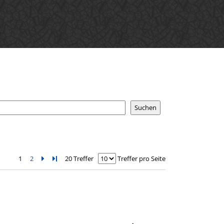
1
2
Zur nächsten Seite blättern
Zur letzten Seite blättern
20 Treffer
Treffer pro Seite