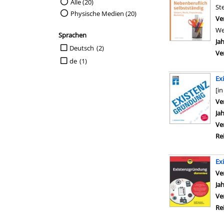
Suche auf Medienart einschränken
Alle (20)
St
Physische Medien (20)
Ve
We
Sprachen
Ja
Suche auf Sprachen einschränken
Deutsch
(2)
Ve
de
(1)
Ex
[in
Ve
Ja
Ve
Re
Ex
Ve
Ja
Ve
Re