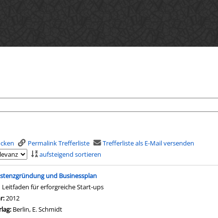
rucken
Permalink Trefferliste
Trefferliste als E-Mail versenden
aufsteigend sortieren
is
istenzgründung und Businessplan
n Leitfaden für erforgreiche Start-ups
che nach diesem Verfasser
hr:
2012
rlag:
Berlin, E. Schmidt