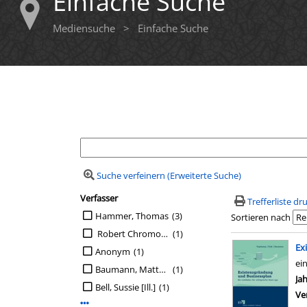
Einfache Suche
Mediensuche
>
Einfache Suche
Ihre Mediensuche
Suche verfeinern (Erweiterte Suche)
Verfasser
Suchfilter
Trefferliste d
Suche auf Verfasser einschränken
Hammer, Thomas
(3)
Sortieren nach
Robert Chromow, Peter Eller, Johann L.Walter
(1)
Suchergebn
Ex
Anonym
(1)
ei
Baumann, Matthias
(1)
Su
Ja
Bell, Sussie [Ill.]
(1)
Ve
Mehr Verfasser-Filter anzeigen