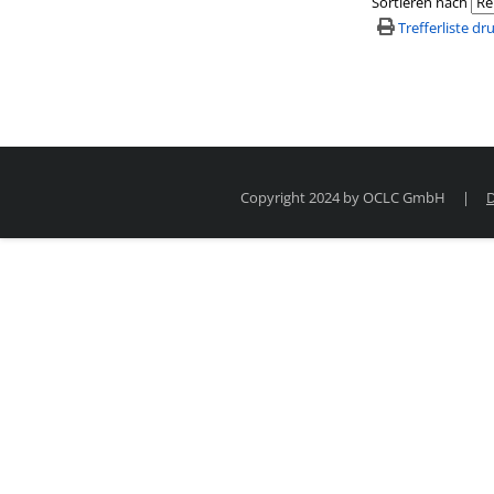
Sortieren nach
Trefferliste d
Copyright 2024 by OCLC GmbH
|
D