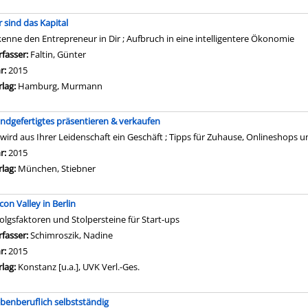
r sind das Kapital
kenne den Entrepreneur in Dir ; Aufbruch in eine intelligentere Ökonomie
rfasser:
Faltin, Günter
Suche nach diesem Verfasser
hr:
2015
rlag:
Hamburg, Murmann
ndgefertigtes präsentieren & verkaufen
 wird aus Ihrer Leidenschaft ein Geschäft ; Tipps für Zuhause, Onlineshops 
che nach diesem Verfasser
hr:
2015
rlag:
München, Stiebner
icon Valley in Berlin
folgsfaktoren und Stolpersteine für Start-ups
rfasser:
Schimroszik, Nadine
Suche nach diesem Verfasser
hr:
2015
rlag:
Konstanz [u.a.], UVK Verl.-Ges.
benberuflich selbstständig