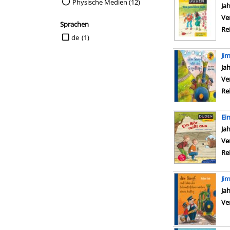
Physische Medien (12)
Su
Ja
Ve
Sprachen
Re
Suche auf Sprachen einschränken
de
(1)
Ji
Su
Ja
Ve
Re
Ein
Su
Ja
Ve
Re
Ji
Su
Ja
Ve