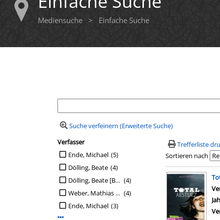
Einfache Suche
Mediensuche
>
Einfache Suche
Ihre Mediensuche
Suche verfeinern (Erweiterte Suche)
Verfasser
Suchfilter
Trefferliste d
Suche auf Verfasser einschränken
Ende, Michael
(5)
Sortieren nach
Dölling, Beate
(4)
Suchergebn
To
Dölling, Beate [Bearb.]
(4)
Ve
Weber, Mathias [Ill.]
(4)
Ja
Ende, Michael
(3)
Ve
Mehr Verfasser-Filter anzeigen