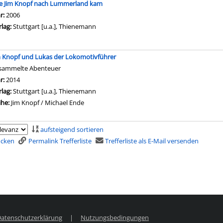
e Jim Knopf nach Lummerland kam
che nach diesem Verfasser
hr:
2006
rlag:
Stuttgart [u.a.], Thienemann
m Knopf und Lukas der Lokomotivführer
sammelte Abenteuer
che nach diesem Verfasser
hr:
2014
rlag:
Stuttgart [u.a.], Thienemann
ihe:
Jim Knopf / Michael Ende
aufsteigend sortieren
rucken
Permalink Trefferliste
Trefferliste als E-Mail versenden
atenschutzerklärung
|
Nutzungsbedingungen