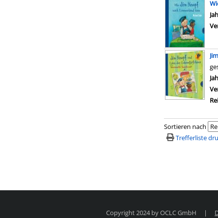
Wi
Su
Ja
Ve
Ji
ge
Su
Ja
Ve
Re
Sortieren nach
Trefferliste d
Copyright 2024 by OCLC GmbH
|
D