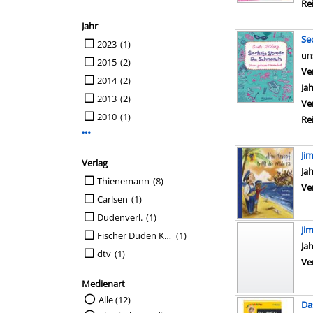
Re
Jahr
Se
Suche auf Jahr einschränken
2023
(1)
un
2015
(2)
Ve
2014
(2)
Ja
2013
(2)
Ve
2010
(1)
Re
Mehr Jahr-Filter anzeigen
Jim
Verlag
Su
Ja
Suche auf Verlag einschränken
Thienemann
(8)
Ve
Carlsen
(1)
Dudenverl.
(1)
Ji
Fischer Duden Kinderbuch
(1)
Su
Ja
dtv
(1)
Ve
Medienart
Suche auf Medienart einschränken
Alle (12)
Da