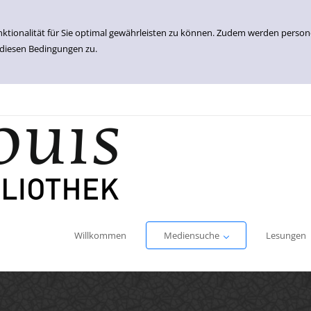
nktionalität für Sie optimal gewährleisten zu können. Zudem werden perso
 diesen Bedingungen zu.
Einfache Suche
Erweiterte Suche
Willkommen
Mediensuche
Lesungen