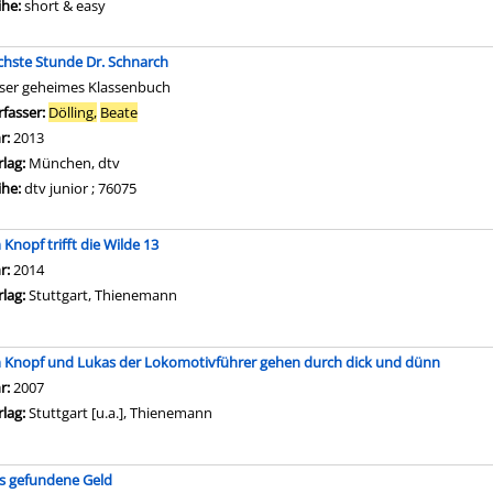
ihe:
short & easy
chste Stunde Dr. Schnarch
ser geheimes Klassenbuch
rfasser:
Dölling,
Beate
Suche nach diesem Verfasser
hr:
2013
rlag:
München, dtv
ihe:
dtv junior ; 76075
 Knopf trifft die Wilde 13
che nach diesem Verfasser
hr:
2014
rlag:
Stuttgart, Thienemann
m Knopf und Lukas der Lokomotivführer gehen durch dick und dünn
che nach diesem Verfasser
hr:
2007
rlag:
Stuttgart [u.a.], Thienemann
s gefundene Geld