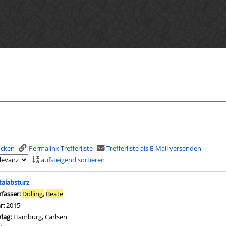
rucken
Permalink Trefferliste
Trefferliste als E-Mail versenden
aufsteigend sortieren
is
talabsturz
rfasser:
Dölling,
Beate
Suche nach diesem Verfasser
hr:
2015
rlag:
Hamburg, Carlsen