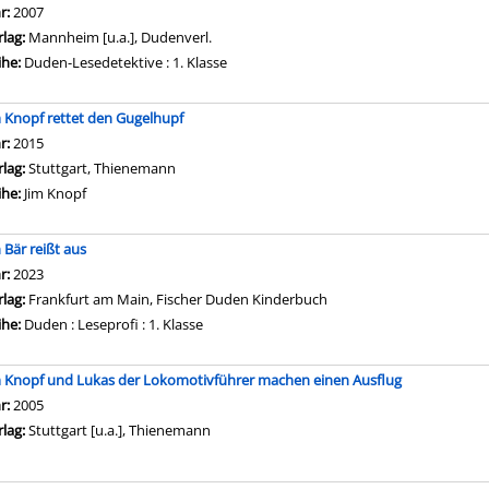
che nach diesem Verfasser
hr:
2007
rlag:
Mannheim [u.a.], Dudenverl.
ihe:
Duden-Lesedetektive : 1. Klasse
m Knopf rettet den Gugelhupf
che nach diesem Verfasser
hr:
2015
rlag:
Stuttgart, Thienemann
ihe:
Jim Knopf
 Bär reißt aus
che nach diesem Verfasser
hr:
2023
rlag:
Frankfurt am Main, Fischer Duden Kinderbuch
ihe:
Duden : Leseprofi : 1. Klasse
m Knopf und Lukas der Lokomotivführer machen einen Ausflug
che nach diesem Verfasser
hr:
2005
rlag:
Stuttgart [u.a.], Thienemann