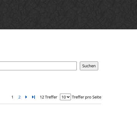
1
2
Zur nächsten Seite blättern
Zur letzten Seite blättern
12 Treffer
Treffer pro Seite