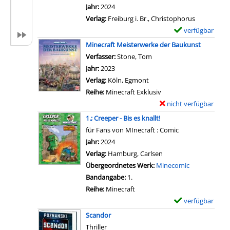
v
r
Jahr:
2024
o
-
Verlag:
Freiburg i. Br., Christophorus
n
D
verfügbar
E
1
e
x
Minecraft Meisterwerke der Baukunst
.
t
e
Verfasser:
Stone, Tom
Suche nach diesem Verfa
;
a
m
Jahr:
2023
D
i
p
Verlag:
Köln, Egmont
e
l
l
Reihe:
Minecraft Exklusiv
r
s
a
nicht verfügbar
E
A
v
r
x
1.; Creeper - Bis es knallt!
u
o
-
e
für Fans von MInecraft : Comic
f
n
D
m
Suche nach diesem Verfasser
Jahr:
2024
s
7
e
p
Verlag:
Hamburg, Carlsen
t
.
t
l
Übergeordnetes Werk:
Minecomic
i
;
a
a
Bandangabe:
1.
e
D
i
r
Reihe:
Minecraft
g
a
l
-
verfügbar
E
d
s
s
D
x
e
Scandor
g
v
e
e
s
Thriller
r