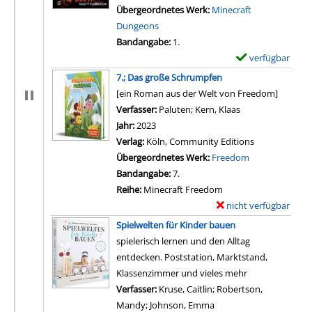
Übergeordnetes Werk:
Minecraft
Dungeons
Bandangabe:
1.
verfügbar
E
x
7.; Das große Schrumpfen
e
[ein Roman aus der Welt von Freedom]
m
Verfasser:
Paluten
;
Kern, Klaas
Suche nach diese
p
Jahr:
2023
l
Verlag:
Köln, Community Editions
a
Übergeordnetes Werk:
Freedom
r
Bandangabe:
7.
-
Reihe:
Minecraft Freedom
D
nicht verfügbar
E
e
x
Spielwelten für Kinder bauen
t
e
spielerisch lernen und den Alltag
a
m
entdecken. Poststation, Marktstand,
i
p
Klassenzimmer und vieles mehr
l
l
Verfasser:
Kruse, Caitlin
;
Robertson,
s
a
Mandy
;
Johnson, Emma
Suche nach diesem Ver