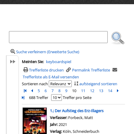
Ihre Mediensuche
Suche verfeinern (Erweiterte Suche)
Meinten Sie:
keyboardspiel
Trefferliste drucken
Permalink Trefferliste
Trefferliste als E-Mail versenden
Sortieren nach
aufsteigend sortieren
Zur ersten Seite blättern
Zur vorherigen Seite blättern
5
6
7
8
9
10
11
12
13
14
Zur näch
Zur l
688 Treffer
Treffer pro Seite
Suchergebnis
1.; Der Aufstieg des Erz-Illagers
Verfasser:
Forbeck, Matt
Suche nach diesem Ver
Jahr:
2021
Verlag:
Köln, Schneiderbuch