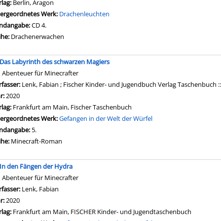
rlag:
Berlin, Aragon
ergeordnetes Werk:
Drachenleuchten
ndangabe:
CD 4.
ihe:
Drachenerwachen
; Das Labyrinth des schwarzen Magiers
n Abenteuer für Minecrafter
rfasser:
Lenk, Fabian
;
Fischer Kinder- und Jugendbuch Verlag Taschenbuch ::[
hr:
2020
rlag:
Frankfurt am Main, Fischer Taschenbuch
ergeordnetes Werk:
Gefangen in der Welt der Würfel
ndangabe:
5.
ihe:
Minecraft-Roman
; In den Fängen der Hydra
n Abenteuer für Minecrafter
rfasser:
Lenk, Fabian
Suche nach diesem Verfasser
hr:
2020
rlag:
Frankfurt am Main, FISCHER Kinder- und Jugendtaschenbuch