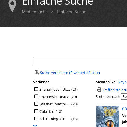
Einfache Suche
Mediensuche
>
Einfache Suche
Ihre Mediensuche
Suche verfeinern (Erweiterte Suche)
Verfasser
Meinten Sie:
keyb
Suchfilter
Suche auf Verfasser einschränken
Shanel, Josef [Übers.]
(21)
Trefferliste d
Sortieren nach
Poznanski, Ursula
(20)
Wissnet, Matthias [Übers.]
(20)
Suchergebn
CD
Cube Kid
(18)
Ve
Schimming, Ulrike [Übers.]
(13)
Ja
Mehr Verfasser-Filter anzeigen