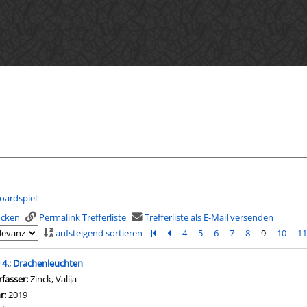
oardspiel
rucken
Permalink Trefferliste
Trefferliste als E-Mail versenden
aufsteigend sortieren
Zur ersten Seite blättern
Zur vorherigen Seite blättern
4
5
6
7
8
9
10
1
is
 4.; Drachenleuchten
rfasser:
Zinck, Valija
Suche nach diesem Verfasser
hr:
2019