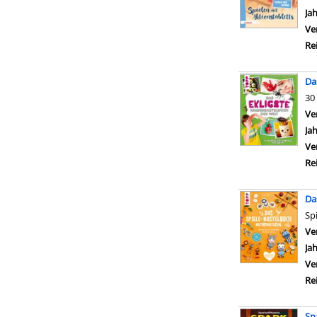
Ja
Ve
Re
Da
30
Ve
Ja
Ve
Re
Da
Sp
Ve
Ja
Ve
Re
Sp