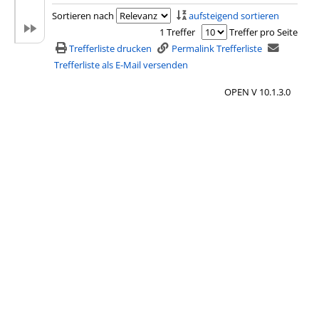
x
Sortieren nach
aufsteigend sortieren
e
1 Treffer
Treffer pro Seite
m
Trefferliste drucken
Permalink Trefferliste
p
Trefferliste als E-Mail versenden
l
OPEN V 10.1.3.0
a
r
-
D
e
t
a
i
l
s
v
o
n
S