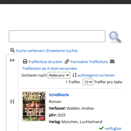
Ihre Mediensuche
Suche verfeinern (Erweiterte Suche)
Trefferliste drucken
Permalink Trefferliste
Trefferliste als E-Mail versenden
Sortieren nach
aufsteigend sortieren
1 Treffer
Treffer pro Seite
Suchergebnis
Scheißkerle
Roman
Verfasser:
Walden, Andrev
Suche nach diesem V
Jahr:
2025
Verlag:
München, Luchterhand
verfügbar
E