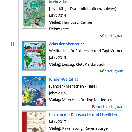
Mein Atlas
e
[leyo-fähig ; Durchblick, hören, spielen]
m
Suche nach diesem Verfasser
Jahr:
2014
p
Verlag:
Hamburg, Carlsen
l
Reihe:
LeYo!
a
verfügbar
E
r
x
Atlas der Abenteuer
-
e
Weltkarten für Entdecker und Tagträumer
D
m
Suche nach diesem Verfasser
Jahr:
2015
e
p
Verlag:
Leipzig, Klett Kinderbuch
t
l
verfügbar
E
a
a
x
i
Kinder-Weltatlas
r
e
l
[Länder - Menschen - Tiere]
-
m
s
Suche nach diesem Verfasser
Jahr:
2015
D
p
v
Verlag:
München, Dorling Kindersley
e
l
o
nicht verfügbar
E
t
a
n
x
Lexikon der Dinosaurier und Urzeittiere
a
r
W
e
Suche nach diesem Verfasser
Jahr:
2017
i
-
e
m
Verlag:
Ravensburg, Ravensburger
l