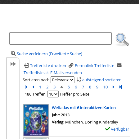
Ihre Mediensuche
Suche verfeinern (Erweiterte Suche)
Trefferliste drucken
Permalink Trefferliste
Trefferliste als E-Mail versenden
Sortieren nach
aufsteigend sortieren
Zur ersten Seite blättern
Zur vorherigen Seite blättern
1
2
3
4
5
6
7
8
9
10
Zur nächsten 
Zur letzte
186 Treffer
Treffer pro Seite
Suchergebnis
Weltatlas mit 6 interaktiven Karten
Suche nach diesem Verfasser
Jahr:
2013
Verlag:
München, Dorling Kindersley
verfügbar
E
x