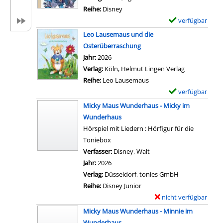
n
e
l
Reihe:
Disney
F
t
a
verfügbar
E
r
a
r
x
Leo Lausemaus und die
e
i
-
e
Osterüberraschung
d
l
D
m
Suche nach diesem Verfasser
Jahr:
2026
e
s
e
p
Verlag:
Köln, Helmut Lingen Verlag
r
v
t
l
Reihe:
Leo Lausemaus
i
o
a
a
verfügbar
E
c
n
i
r
x
k
Micky Maus Wunderhaus - Micky im
D
l
-
e
u
Wunderhaus
i
s
D
m
n
Hörspiel mit Liedern : Hörfigur für die
e
v
e
p
d
Toniebox
M
o
t
l
s
Verfasser:
Disney, Walt
Suche nach diesem Verfa
a
n
a
a
e
Jahr:
2026
u
L
i
r
i
Verlag:
Düsseldorf, tonies GmbH
s
e
l
-
n
Reihe:
Disney Junior
-
o
s
D
e
nicht verfügbar
E
S
L
v
e
M
x
c
Micky Maus Wunderhaus - Minnie im
a
o
t
ä
e
h
Wunderhaus