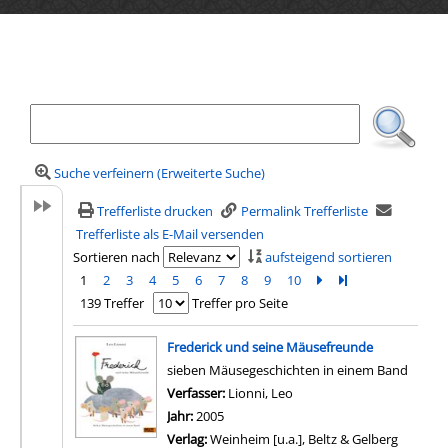
Ihre Mediensuche
Suche verfeinern (Erweiterte Suche)
Trefferliste drucken
Permalink Trefferliste
Trefferliste als E-Mail versenden
Sortieren nach
aufsteigend sortieren
1
2
3
4
5
6
7
8
9
10
Zur nächsten Seite b
Zur letzten Seite 
139 Treffer
Treffer pro Seite
Suchergebnis
Frederick und seine Mäusefreunde
sieben Mäusegeschichten in einem Band
Verfasser:
Lionni, Leo
Suche nach diesem Verfas
Jahr:
2005
Verlag:
Weinheim [u.a.], Beltz & Gelberg