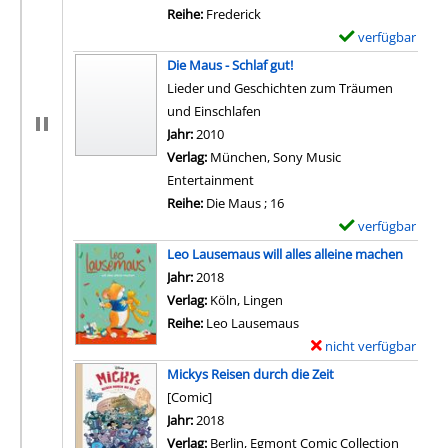
Reihe:
Frederick
verfügbar
E
x
Die Maus - Schlaf gut!
e
Lieder und Geschichten zum Träumen
m
und Einschlafen
p
Suche nach diesem Verfasser
Jahr:
2010
l
Verlag:
München, Sony Music
a
Entertainment
r
Reihe:
Die Maus ; 16
-
verfügbar
E
D
x
Leo Lausemaus will alles alleine machen
e
e
Suche nach diesem Verfasser
Jahr:
2018
t
m
Verlag:
Köln, Lingen
a
p
Reihe:
Leo Lausemaus
i
l
nicht verfügbar
E
l
a
x
Mickys Reisen durch die Zeit
s
r
e
[Comic]
v
-
m
Suche nach diesem Verfasser
Jahr:
2018
o
D
p
Verlag:
Berlin, Egmont Comic Collection