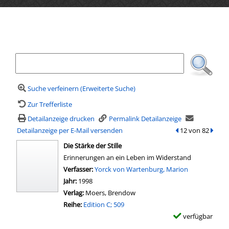
Ihre Mediensuche
Suche verfeinern (Erweiterte Suche)
Zur Trefferliste
Detailanzeige drucken
Permalink Detailanzeige
Detailanzeige per E-Mail versenden
zum vorherigen Tr
12 von 82
zum n
wird in neuem Tab geöffnet
Die Stärke der Stille
Erinnerungen an ein Leben im Widerstand
Verfasser:
Suche nach diesem Verfasser
Yorck von Wartenburg, Marion
Jahr:
1998
Verlag:
Moers, Brendow
Reihe:
Edition C; 509
verfügbar