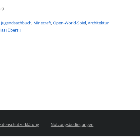
b.)
,
Jugendsachbuch
,
Minecraft
,
Open-World-Spiel
,
Architektur
on
ias [Übers.]
atenschutzerklärung
|
Nutzungsbedingungen