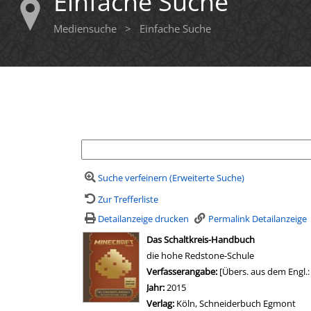
Einfache Suche
Mediensuche
>
Einfache Suche
Ihre Mediensuche
Suche verfeinern (Erweiterte Suche)
Zur Trefferliste
Detailanzeige drucken
Permalink Detailanzeige
wird in neuem Tab geöffnet
Das Schaltkreis-Handbuch
die hohe Redstone-Schule
Suche nach diesem Verfasser
Verfasserangabe:
[Übers. aus dem Engl.:
Jahr:
2015
Verlag:
Köln, Schneiderbuch Egmont