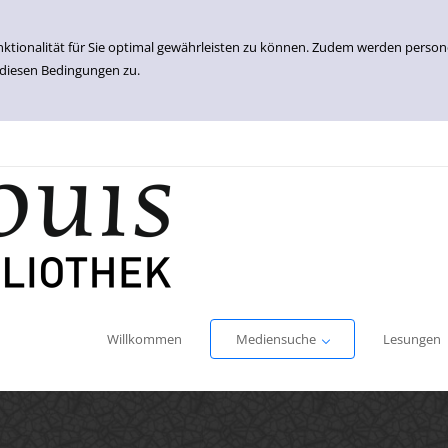
nktionalität für Sie optimal gewährleisten zu können. Zudem werden perso
 diesen Bedingungen zu.
Einfache Suche
Erweiterte Suche
Willkommen
Mediensuche
Lesungen