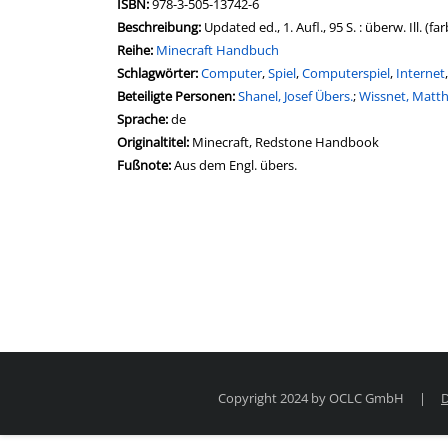
Suche nach diesem Interessenskreis
ISBN:
978-3-505-13742-6
Beschreibung:
Updated ed., 1. Aufl., 95 S. : überw. Ill. (far
Reihe:
Minecraft Handbuch
Schlagwörter:
Computer
,
Spiel
,
Computerspiel
,
Internet
Beteiligte Personen:
Suche nach dieser Beteiligten Pers
Shanel, Josef Übers.
;
Wissnet, Matth
Sprache:
de
Originaltitel:
Minecraft, Redstone Handbook
Fußnote:
Aus dem Engl. übers.
Copyright 2024 by OCLC GmbH
|
D