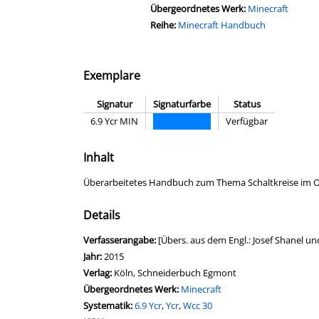
Übergeordnetes Werk:
Minecraft
Reihe:
Minecraft Handbuch
Exemplare
Signatur
Signaturfarbe
Status
6.9 Ycr MIN
Verfügbar
Inhalt
Überarbeitetes Handbuch zum Thema Schaltkreise im O
Details
Suche nach diesem Verfasser
Verfasserangabe:
[Übers. aus dem Engl.: Josef Shanel u
Jahr:
2015
Verlag:
Köln, Schneiderbuch Egmont
Übergeordnetes Werk:
Minecraft
opens in new tab
Diesen Link in neuem Tab öffnen
Systematik:
Suche nach dieser Systematik
6.9 Ycr
,
Ycr
,
Wcc 30