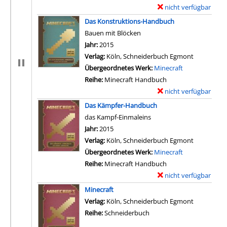
nicht verfügbar
E
x
Das Konstruktions-Handbuch
e
Bauen mit Blöcken
m
Suche nach diesem Verfasser
Jahr:
2015
p
Verlag:
Köln, Schneiderbuch Egmont
l
Übergeordnetes Werk:
Minecraft
a
Reihe:
Minecraft Handbuch
r
nicht verfügbar
E
-
x
Das Kämpfer-Handbuch
D
e
das Kampf-Einmaleins
e
m
Suche nach diesem Verfasser
Jahr:
2015
t
p
Verlag:
Köln, Schneiderbuch Egmont
a
l
Übergeordnetes Werk:
Minecraft
i
a
Reihe:
Minecraft Handbuch
l
r
nicht verfügbar
E
s
-
x
Minecraft
v
D
e
Verlag:
Köln, Schneiderbuch Egmont
o
e
m
Reihe:
Schneiderbuch
n
t
p