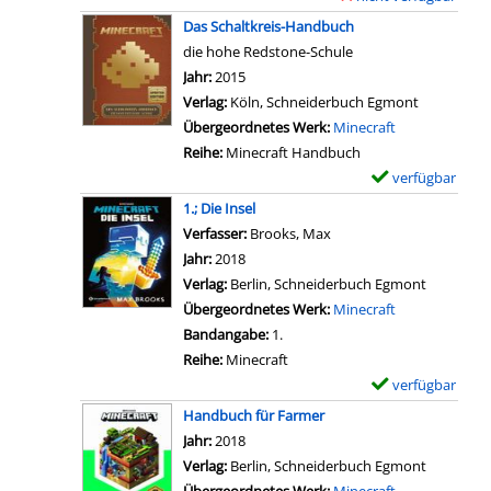
m
D
c
x
o
Das Schaltkreis-Handbuch
p
e
h
e
n
die hohe Redstone-Schule
f
t
a
m
s
Suche nach diesem Verfasser
Jahr:
2015
e
a
n
p
-
Verlag:
Köln, Schneiderbuch Egmont
r
i
z
l
H
Übergeordnetes Werk:
Minecraft
-
l
e
a
a
Reihe:
Minecraft Handbuch
H
s
i
r
n
verfügbar
E
a
v
g
-
d
x
n
1.; Die Insel
o
e
D
b
e
d
Verfasser:
Brooks, Max
Suche nach diesem Verf
n
n
e
u
m
b
Jahr:
2018
D
t
c
p
u
Verlag:
Berlin, Schneiderbuch Egmont
a
a
h
l
c
Übergeordnetes Werk:
Minecraft
s
i
a
a
h
Bandangabe:
1.
R
l
n
r
a
Reihe:
Minecraft
e
s
z
-
n
verfügbar
E
d
v
e
D
z
x
Handbuch für Farmer
s
o
i
e
e
e
Suche nach diesem Verfasser
Jahr:
2018
t
n
g
t
i
m
Verlag:
Berlin, Schneiderbuch Egmont
o
G
e
a
g
p