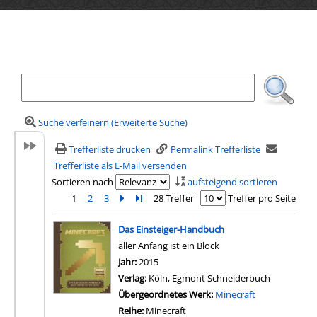
Ihre Mediensuche
Suche verfeinern (Erweiterte Suche)
Trefferliste drucken
Permalink Trefferliste
Trefferliste als E-Mail versenden
Sortieren nach
aufsteigend sortieren
1
2
3
Zur nächsten Seite blättern
Zur letzten Seite blättern
28 Treffer
Treffer pro Seite
Suchergebnis
Das Einsteiger-Handbuch
aller Anfang ist ein Block
Suche nach diesem Verfasser
Jahr:
2015
Verlag:
Köln, Egmont Schneiderbuch
Übergeordnetes Werk:
Minecraft
Reihe:
Minecraft