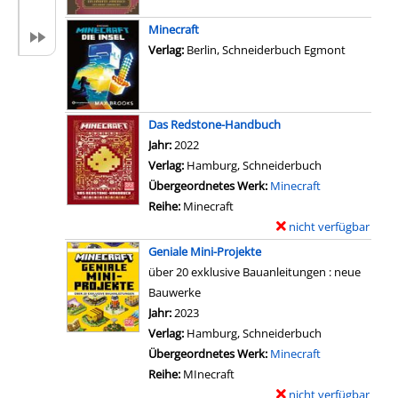
D
a
l
a
i
Minecraft
a
s
l
Verlag:
Berlin, Schneiderbuch Egmont
r
E
s
-
i
v
D
n
o
e
Das Redstone-Handbuch
s
n
t
Suche nach diesem Verfasser
Jahr:
2022
t
D
a
Verlag:
Hamburg, Schneiderbuch
e
a
i
Übergeordnetes Werk:
Minecraft
i
s
l
Reihe:
Minecraft
g
K
s
nicht verfügbar
E
e
o
v
x
r
Geniale Mini-Projekte
n
o
e
-
über 20 exklusive Bauanleitungen : neue
s
n
m
H
Bauwerke
t
D
p
a
Suche nach diesem Verfasser
Jahr:
2023
r
a
l
n
Verlag:
Hamburg, Schneiderbuch
u
s
a
d
Übergeordnetes Werk:
Minecraft
k
K
r
b
Reihe:
MInecraft
t
ä
-
u
nicht verfügbar
E
i