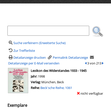
Ihre Mediensuche
Suche verfeinern (Erweiterte Suche)
Zur Trefferliste
Detailanzeige drucken
Permalink Detailanzeige
Detailanzeige per E-Mail versenden
zum vorherigen Tr
3 von 213
zum n
wird in neuem Tab geöffnet
Lexikon des Widerstandes 1933 - 1945
Suche nach diesem Verfasser
Jahr:
1998
Verlag:
München, Beck
Reihe:
Beck'sche Reihe; 1061
nicht verfügbar
Exemplare