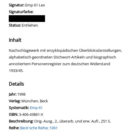
Signatur:
Emp 61 Lex
Signaturfarbe:
Status:
Entliehen
Inhalt
Nachschlagewerk mit enzyklopädischen Überblicksdarstellungen,
alphabetisch-geordneten Stichwort-Artikeln und biographisch
annotiertem Personenregister zum deutschen Widerstand
1933/45.
Details
Suche nach diesem Verfasser
Jahr:
1998
Verlag:
München, Beck
opens in new tab
Diesen Link in neuem Tab öffnen
Systematik:
Suche nach dieser Systematik
Emp 61
Suche nach diesem Interessenskreis
ISBN:
3-406-43861-X
Beschreibung:
Orig.-Ausg., 2., überarb. und erw. Aufl., 251 S.
Reihe:
Beck'sche Reihe; 1061