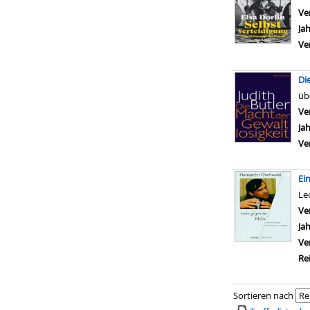
Ve
Ja
Ve
Di
üb
Ve
Ja
Ve
Ei
Le
Ve
Ja
Ve
Re
Sortieren nach