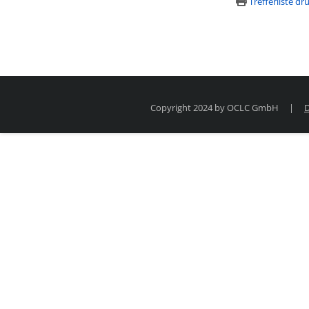
Trefferliste d
Copyright 2024 by OCLC GmbH
|
D