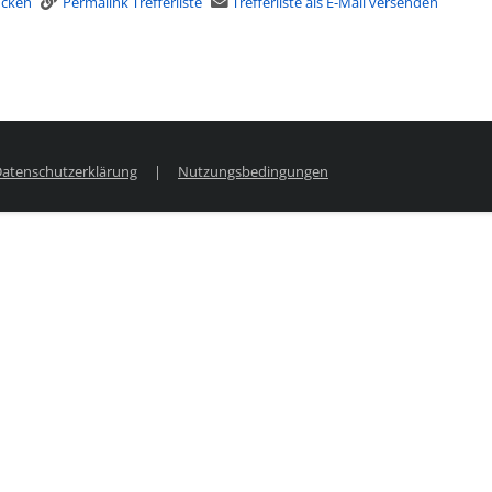
rucken
Permalink Trefferliste
Trefferliste als E-Mail versenden
atenschutzerklärung
|
Nutzungsbedingungen