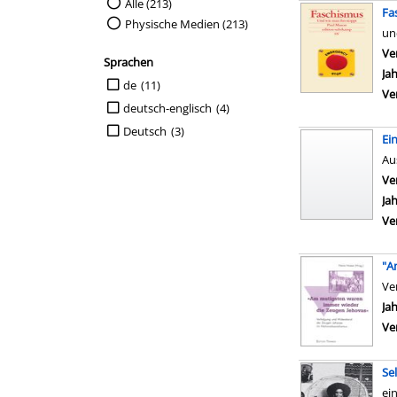
Suche auf Medienart einschränken
Alle (213)
Fa
Physische Medien (213)
un
Ve
Sprachen
Ja
Suche auf Sprachen einschränken
de
(11)
Ve
deutsch-englisch
(4)
Deutsch
(3)
Ei
Au
Ve
Ja
Ve
"A
Ve
Su
Ja
Ve
Se
ei