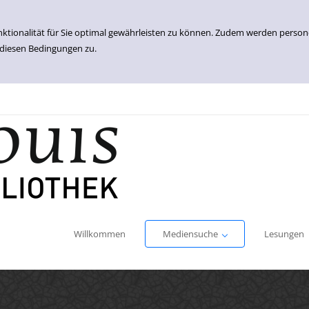
nktionalität für Sie optimal gewährleisten zu können. Zudem werden perso
 diesen Bedingungen zu.
Einfache Suche
Erweiterte Suche
Willkommen
Mediensuche
Lesungen