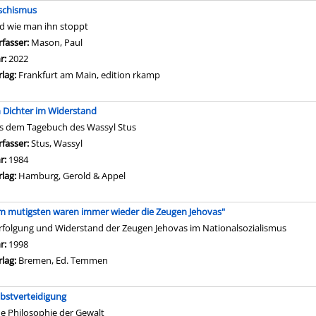
schismus
d wie man ihn stoppt
rfasser:
Mason, Paul
Suche nach diesem Verfasser
hr:
2022
rlag:
Frankfurt am Main, edition rkamp
n Dichter im Widerstand
s dem Tagebuch des Wassyl Stus
rfasser:
Stus, Wassyl
Suche nach diesem Verfasser
hr:
1984
rlag:
Hamburg, Gerold & Appel
m mutigsten waren immer wieder die Zeugen Jehovas"
rfolgung und Widerstand der Zeugen Jehovas im Nationalsozialismus
che nach diesem Verfasser
hr:
1998
rlag:
Bremen, Ed. Temmen
lbstverteidigung
ne Philosophie der Gewalt