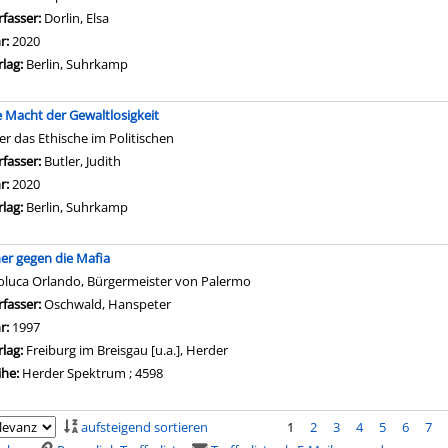
rfasser:
Dorlin, Elsa
Suche nach diesem Verfasser
hr:
2020
rlag:
Berlin, Suhrkamp
e Macht der Gewaltlosigkeit
er das Ethische im Politischen
rfasser:
Butler, Judith
Suche nach diesem Verfasser
hr:
2020
rlag:
Berlin, Suhrkamp
ner gegen die Mafia
oluca Orlando, Bürgermeister von Palermo
rfasser:
Oschwald, Hanspeter
Suche nach diesem Verfasser
hr:
1997
rlag:
Freiburg im Breisgau [u.a.], Herder
ihe:
Herder Spektrum ; 4598
aufsteigend sortieren
1
2
3
4
5
6
7