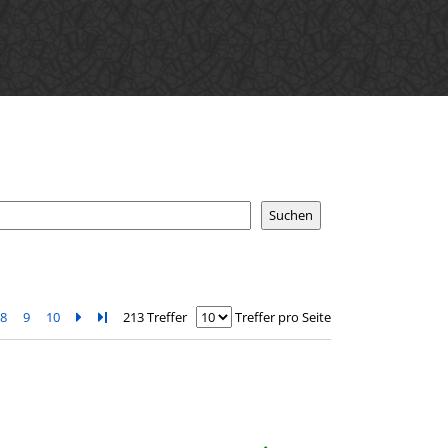
8
9
10
Zur nächsten Seite blättern
Zur letzten Seite blättern
213 Treffer
Treffer pro Seite
esem Verfasser