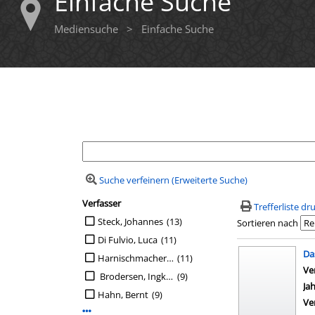
Einfache Suche
Mediensuche
>
Einfache Suche
Ihre Mediensuche
Suche verfeinern (Erweiterte Suche)
Verfasser
Suchfilter
Trefferliste d
Suche auf Verfasser einschränken
Steck, Johannes
(13)
Sortieren nach
Di Fulvio, Luca
(11)
Suchergebn
Da
Harnischmacher, Elisa [Übers.]
(11)
Ve
Brodersen, Ingke [Hrsg.]
(9)
Ja
Hahn, Bernt
(9)
Ve
Mehr Verfasser-Filter anzeigen