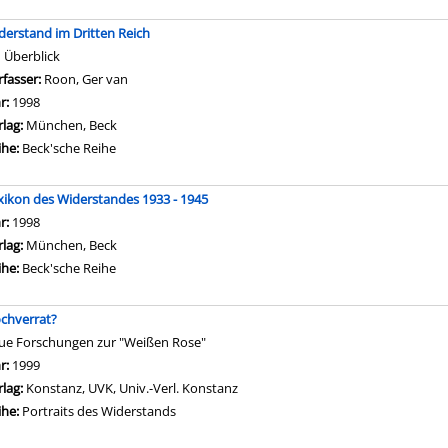
derstand im Dritten Reich
n Überblick
rfasser:
Roon, Ger van
Suche nach diesem Verfasser
hr:
1998
rlag:
München, Beck
ihe:
Beck'sche Reihe
xikon des Widerstandes 1933 - 1945
che nach diesem Verfasser
hr:
1998
rlag:
München, Beck
ihe:
Beck'sche Reihe
chverrat?
ue Forschungen zur "Weißen Rose"
che nach diesem Verfasser
hr:
1999
rlag:
Konstanz, UVK, Univ.-Verl. Konstanz
ihe:
Portraits des Widerstands