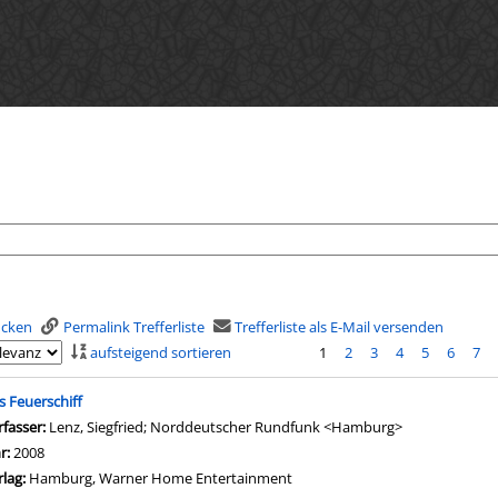
rucken
Permalink Trefferliste
Trefferliste als E-Mail versenden
aufsteigend sortieren
1
2
3
4
5
6
7
is
s Feuerschiff
rfasser:
Lenz, Siegfried
;
Norddeutscher Rundfunk <Hamburg>
Suche nach di
hr:
2008
rlag:
Hamburg, Warner Home Entertainment