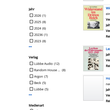
Wi
Jahr
ei
Suche auf Jahr einschränken
2026
(1)
Ve
2025
(8)
Ja
2024
(6)
Ve
20236
(1)
Re
2023
(8)
Mehr Jahr-Filter anzeigen
Le
Su
Ja
Verlag
Ve
Suche auf Verlag einschränken
Lübbe Audio
(12)
Re
Random House Audio
(8)
Argon
(7)
Ho
Beck
(5)
ne
Lübbe
(5)
Su
Ja
Ve
Mehr Verlag-Filter anzeigen
Re
Medienart