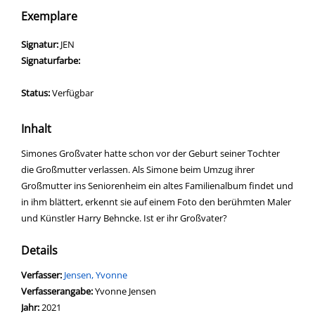
Exemplare
Signatur:
JEN
Signaturfarbe:
Status:
Verfügbar
Inhalt
Simones Großvater hatte schon vor der Geburt seiner Tochter
die Großmutter verlassen. Als Simone beim Umzug ihrer
Großmutter ins Seniorenheim ein altes Familienalbum findet und
in ihm blättert, erkennt sie auf einem Foto den berühmten Maler
und Künstler Harry Behncke. Ist er ihr Großvater?
Details
Verfasser:
Suche nach diesem Verfasser
Jensen, Yvonne
Verfasserangabe:
Yvonne Jensen
Jahr:
2021