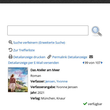
Ihre Mediensuche
Suche verfeinern (Erweiterte Suche)
Zur Trefferliste
Detailanzeige drucken
Permalink Detailanzeige
Detailanzeige per E-Mail versenden
zum vorherigen Tre
99 von 107
zum n
wird in neuem Tab geöffnet
Das Atelier am Meer
Roman
Verfasser:
Suche nach diesem Verfasser
Jensen, Yvonne
Verfasserangabe:
Yvonne Jensen
Jahr:
2021
Verlag:
München, Knaur
verfügbar