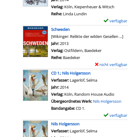
a
n
t
g
l
n
Verlag:
Köln, Kiepenheuer & Witsch
n
F
a
e
a
Reihe:
Linda Lundin
d
i
i
n
r
verfügbar
E
a
n
l
-
x
n
Schweden
n
s
D
e
z
[Wikinger: Relikte der wilden Gesellen ...]
l
v
e
m
e
Suche nach diesem Verfasser
Jahr:
2013
a
o
t
p
i
Verlag:
Ostfildern, Baedeker
n
n
a
l
g
Reihe:
Baedeker
d
F
i
a
e
nicht verfügbar
E
a
i
l
r
n
x
n
CD 1.; Nils Holgersson
n
s
-
e
z
Verfasser:
Lagerlöf, Selma
Suche nach diesem Ve
n
v
D
m
e
Jahr:
2014
l
o
e
p
i
Verlag:
Köln, Random House Audio
a
n
t
l
g
Übergeordnetes Werk:
Nils Holgersson
n
E
a
a
e
Bandangabe:
CD 1.
d
i
i
r
n
verfügbar
E
a
n
l
-
x
n
Nils Holgersson
s
s
D
e
z
Verfasser:
Lagerlöf, Selma
a
v
e
m