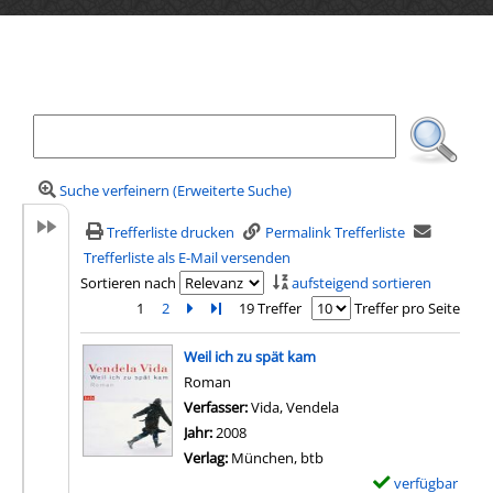
Ihre Mediensuche
Suche verfeinern (Erweiterte Suche)
Trefferliste drucken
Permalink Trefferliste
Trefferliste als E-Mail versenden
Sortieren nach
aufsteigend sortieren
1
2
Zur nächsten Seite blättern
Zur letzten Seite blättern
19 Treffer
Treffer pro Seite
Suchergebnis
Weil ich zu spät kam
Roman
Verfasser:
Vida, Vendela
Suche nach diesem Ver
Jahr:
2008
Verlag:
München, btb
verfügbar
E