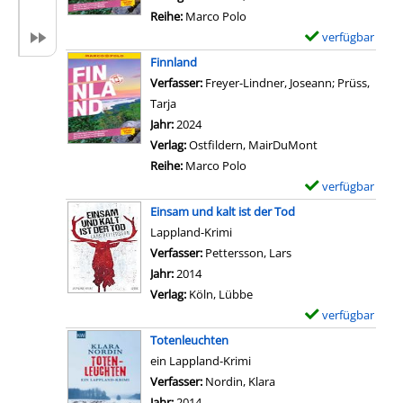
e
l
l
Reihe:
Marco Polo
i
s
a
verfügbar
E
l
v
r
x
Finnland
i
o
-
e
Verfasser:
Freyer-Lindner, Joseann
;
Prüss,
c
n
D
m
Tarja
Suche nach diesem Verfasser
h
F
e
p
Jahr:
2024
z
i
t
l
Verlag:
Ostfildern, MairDuMont
u
n
a
a
Reihe:
Marco Polo
s
n
i
r
verfügbar
E
p
l
l
-
x
ä
Einsam und kalt ist der Tod
a
s
D
e
t
Lappland-Krimi
n
v
e
m
k
Verfasser:
Pettersson, Lars
Suche nach diesem V
d
o
t
p
a
Jahr:
2014
a
n
a
l
m
Verlag:
Köln, Lübbe
n
F
i
a
a
verfügbar
E
z
i
l
r
n
x
e
Totenleuchten
n
s
-
z
e
i
ein Lappland-Krimi
n
v
D
e
m
g
Verfasser:
Nordin, Klara
Suche nach diesem Verf
l
o
e
i
p
e
Jahr:
2014