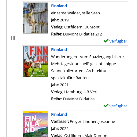
x
Finnland
e
einsame Wälder, stille Seen
m
Suche nach diesem Verfasser
Jahr:
2019
p
Verlag:
Ostfildern, DuMont
l
Reihe:
DuMont Bildatlas 212
a
verfügbar
E
r
x
Finnland
-
e
Wanderungen - vom Spaziergang bis zur
D
m
Mehrtagestour : heiß geliebt - hippe
e
p
Saunen allerorten : Architektur -
t
l
spektakuläre Bauten
a
a
Suche nach diesem Verfasser
Jahr:
2021
i
r
Verlag:
Hamburg, HB-Verl.
l
-
Reihe:
DuMont Bildatlas
s
D
verfügbar
E
v
e
x
Finnland
o
t
e
Verfasser:
Freyer-Lindner, Joseanne
Suche nach 
n
a
m
Jahr:
2022
W
i
p
Verlag:
Ostfildern, Mair Dumont