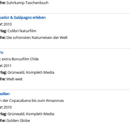
ihe:
Suhrkamp-Taschenbuch
uador & Galápagos erleben
che nach diesem Verfasser
hr:
2010
rlag:
Colibri Naturfilm
ihe:
Die schönsten Naturreisen der Welt
ru
t extra Bonusfilm Chile
che nach diesem Verfasser
hr:
2011
rlag:
Grünwald, Komplett-Media
ihe:
Welt-weit
silien
n der Copacabana bis zum Amazonas
che nach diesem Verfasser
hr:
2010
rlag:
Grünwald, Komplett-Media
ihe:
Golden Globe