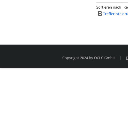
Sortieren nach
Trefferliste d
Copyright 2024 by OCLC GmbH
|
D