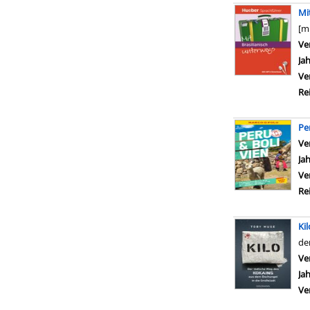
Mi
[m
Ve
Ja
Ve
Re
Pe
Ve
Ja
Ve
Re
Kil
de
Ve
Ja
Ve