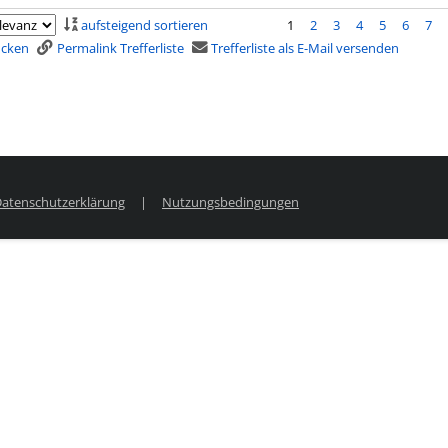
aufsteigend sortieren
1
2
3
4
5
6
7
rucken
Permalink Trefferliste
Trefferliste als E-Mail versenden
atenschutzerklärung
|
Nutzungsbedingungen