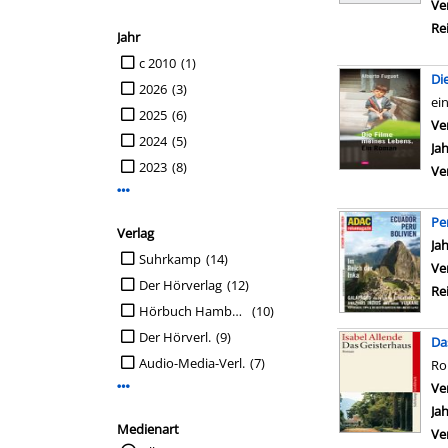
Ve
Re
Jahr
Suche auf Jahr einschränken
c 2010
(1)
Di
2026
(3)
ei
2025
(6)
Ve
2024
(5)
Ja
2023
(8)
Ve
Mehr Jahr-Filter anzeigen
Pe
Verlag
Su
Ja
Suche auf Verlag einschränken
Suhrkamp
(14)
Ve
Der Hörverlag
(12)
Re
Hörbuch Hamburg
(10)
Der Hörverl.
(9)
Da
Audio-Media-Verl.
(7)
R
Ve
Mehr Verlag-Filter anzeigen
Ja
Medienart
Ve