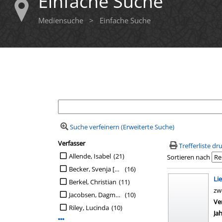
Einfache Suche
Mediensuche
>
Einfache Suche
Ihre Mediensuche
Suche verfeinern (Erweiterte Suche)
Verfasser
Suchfilter
Trefferliste d
Suche auf Verfasser einschränken
Allende, Isabel
(21)
Sortieren nach
Becker, Svenja [Übers.]
(16)
Suchergebn
Li
Berkel, Christian
(11)
zw
Jacobsen, Dagmar [Regie]
(10)
Ve
Riley, Lucinda
(10)
Ja
Mehr Verfasser-Filter anzeigen