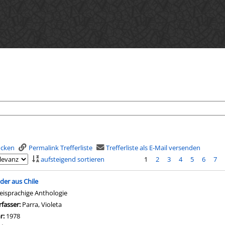
rucken
Permalink Trefferliste
Trefferliste als E-Mail versenden
aufsteigend sortieren
1
2
3
4
5
6
7
is
eder aus Chile
eisprachige Anthologie
rfasser:
Parra, Violeta
Suche nach diesem Verfasser
hr:
1978