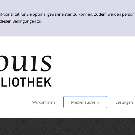
nktionalität für Sie optimal gewährleisten zu können. Zudem werden perso
 diesen Bedingungen zu.
Einfache Suche
Erweiterte Suche
Willkommen
Mediensuche
Lesungen