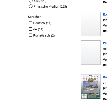
Suche auf Medienart einschränken
Alle (225)
Re
Physische Medien (225)
Ec
Sprachen
Su
Ja
Suche auf Sprachen einschränken
Deutsch
(11)
Ve
de
(11)
Re
Französisch
(2)
Pe
mi
Su
Ja
Ve
Re
Bra
vo
Su
Ja
Ve
Re