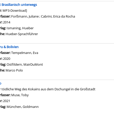
t Brasilianisch unterwegs
it MP3-Download]
rfasser:
Forßmann, Juliane
;
Cabrini, Erica da Rocha
Suche nach diesem Verfas
hr:
2014
rlag:
Ismaning, Hueber
ihe:
Hueber-Sprachführer
ru & Bolivien
rfasser:
Tempelmann, Eva
Suche nach diesem Verfasser
hr:
2020
rlag:
Ostfildern, MairDuMont
ihe:
Marco Polo
o
r tödliche Weg des Kokains aus dem Dschungel in die Großstadt
rfasser:
Muse, Toby
Suche nach diesem Verfasser
hr:
2021
rlag:
München, Goldmann