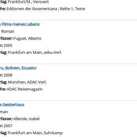
rlag:
Frankfurt/M., Vervuert
ihe:
Editionen der Iboamericana ; Reihe 1, Texte
e Filme meines Lebens
n Roman
rfasser:
Fuguet, Alberto
Suche nach diesem Verfasser
hr:
2005
rlag:
Frankfurt am Main, zebu-Verl.
ru, Bolivien, Ecuador
che nach diesem Verfasser
hr:
2008
rlag:
München, ADAC-Verl.
ihe:
ADAC Reisemagazin
s Geisterhaus
oman
rfasser:
Allende, Isabel
Suche nach diesem Verfasser
hr:
2007
rlag:
Frankfurt am Main, Suhrkamp