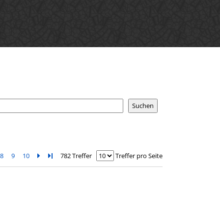
8
9
10
Zur nächsten Seite blättern
Zur letzten Seite blättern
782 Treffer
Treffer pro Seite