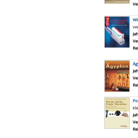
Ve
Wi
ve
Su
Ja
Ve
Re
Äg
Su
Ja
Ve
Re
Po
kl
Su
Ja
Ve
Re