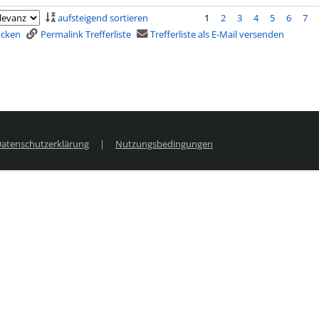
aufsteigend sortieren
1
2
3
4
5
6
7
rucken
Permalink Trefferliste
Trefferliste als E-Mail versenden
atenschutzerklärung
|
Nutzungsbedingungen