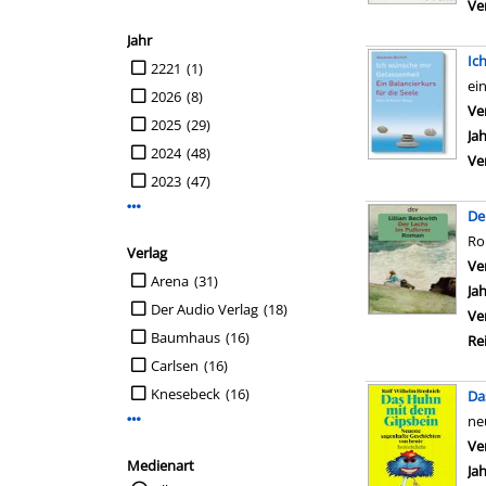
Ve
Jahr
Ic
Suche auf Jahr einschränken
2221
(1)
ei
2026
(8)
Ve
2025
(29)
Ja
2024
(48)
Ve
2023
(47)
Mehr Jahr-Filter anzeigen
De
R
Verlag
Ve
Suche auf Verlag einschränken
Arena
(31)
Ja
Der Audio Verlag
(18)
Ve
Baumhaus
(16)
Re
Carlsen
(16)
Knesebeck
(16)
Da
ne
Mehr Verlag-Filter anzeigen
Ve
Medienart
Ja