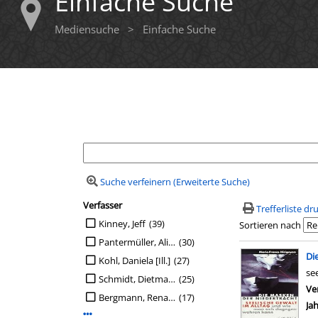
Einfache Suche
Mediensuche
>
Einfache Suche
Ihre Mediensuche
Suche verfeinern (Erweiterte Suche)
Verfasser
Suchfilter
Trefferliste d
Suche auf Verfasser einschränken
Kinney, Jeff
(39)
Sortieren nach
Pantermüller, Alice
(30)
Suchergebn
Di
Kohl, Daniela [Ill.]
(27)
se
Schmidt, Dietmar [Übers.]
(25)
Ve
Bergmann, Renate
(17)
Ja
Mehr Verfasser-Filter anzeigen