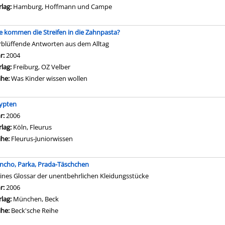
rlag:
Hamburg, Hoffmann und Campe
e kommen die Streifen in die Zahnpasta?
rblüffende Antworten aus dem Alltag
che nach diesem Verfasser
hr:
2004
rlag:
Freiburg, OZ Velber
ihe:
Was Kinder wissen wollen
ypten
che nach diesem Verfasser
hr:
2006
rlag:
Köln, Fleurus
ihe:
Fleurus-Juniorwissen
ncho, Parka, Prada-Täschchen
eines Glossar der unentbehrlichen Kleidungsstücke
che nach diesem Verfasser
hr:
2006
rlag:
München, Beck
ihe:
Beck'sche Reihe