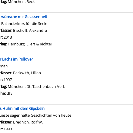
rlag:
München, Beck
h wünsche mir Gelassenheit
n Balancierkurs für die Seele
rfasser:
Bischoff, Alexandra
Suche nach diesem Verfasser
hr:
2013
rlag:
Hamburg, Ellert & Richter
r Lachs im Pullover
oman
rfasser:
Beckwith, Lillian
Suche nach diesem Verfasser
hr:
1997
rlag:
München, Dt. Taschenbuch-Verl.
ihe:
dtv
s Huhn mit dem Gipsbein
ueste sagenhafte Geschichten von heute
rfasser:
Brednich, Rolf W.
Suche nach diesem Verfasser
hr:
1993