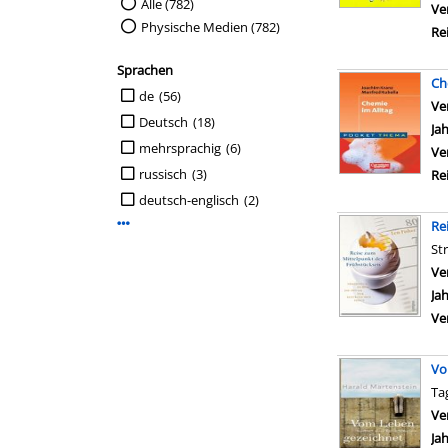
Suche auf Medienart einschränken
Alle (782)
Ve
Physische Medien (782)
Re
Sprachen
Ch
Suche auf Sprachen einschränken
de
(56)
Ve
Deutsch
(18)
Ja
mehrsprachig
(6)
Ve
russisch
(3)
Re
deutsch-englisch
(2)
Mehr Sprachen-Filter anzeigen
Re
St
Ve
Ja
Ve
Vo
Ta
Ve
Ja