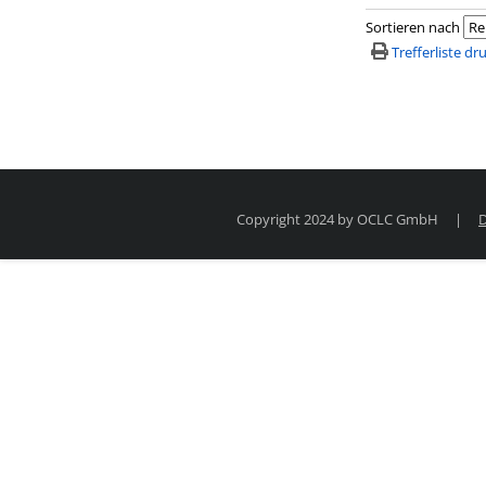
Sortieren nach
Trefferliste d
Copyright 2024 by OCLC GmbH
|
D