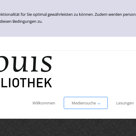
nktionalität für Sie optimal gewährleisten zu können. Zudem werden perso
 diesen Bedingungen zu.
Einfache Suche
Erweiterte Suche
Willkommen
Mediensuche
Lesungen