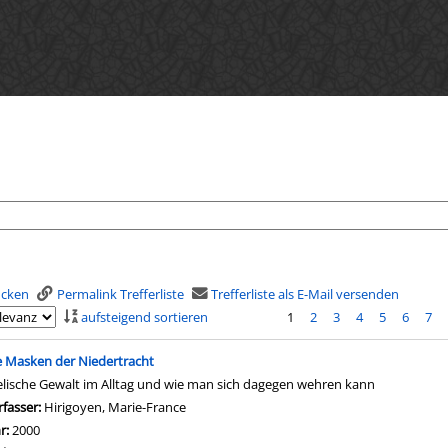
rucken
Permalink Trefferliste
Trefferliste als E-Mail versenden
aufsteigend sortieren
1
2
3
4
5
6
7
is
e Masken der Niedertracht
elische Gewalt im Alltag und wie man sich dagegen wehren kann
rfasser:
Hirigoyen, Marie-France
Suche nach diesem Verfasser
hr:
2000