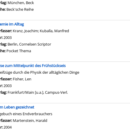
rlag:
München, Beck
ihe:
Beck'sche Reihe
emie im Alltag
rfasser:
Kranz, Joachim
;
Kuballa, Manfred
Suche nach diesem Verfasser
hr:
2003
rlag:
Berlin, Cornelsen Scriptor
ihe:
Pocket Thema
ise zum Mittelpunkt des Frühstückseis
reifzüge durch die Physik der alltäglichen Dinge
rfasser:
Fisher, Len
Suche nach diesem Verfasser
hr:
2003
rlag:
Frankfurt/Main [u.a.], Campus-Verl.
m Leben gezeichnet
gebuch eines Endverbrauchers
rfasser:
Martenstein, Harald
Suche nach diesem Verfasser
hr:
2004