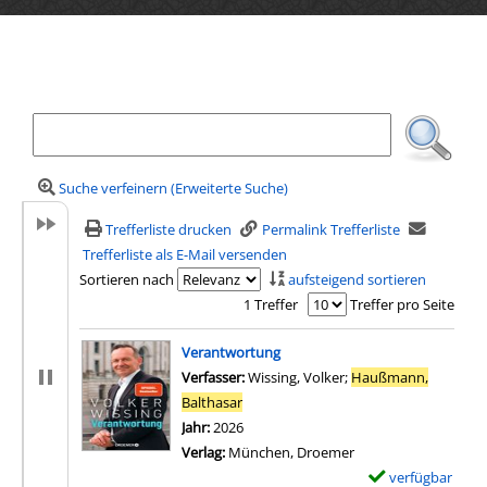
Ihre Mediensuche
Suche verfeinern (Erweiterte Suche)
Trefferliste drucken
Permalink Trefferliste
Trefferliste als E-Mail versenden
Sortieren nach
aufsteigend sortieren
1 Treffer
Treffer pro Seite
Suchergebnis
Verantwortung
Verfasser:
Wissing, Volker
;
Haußmann,
Balthasar
Suche nach diesem Verfasser
Jahr:
2026
Verlag:
München, Droemer
verfügbar
E