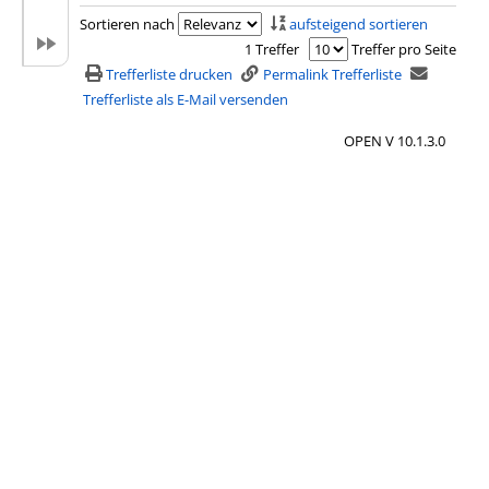
x
Sortieren nach
aufsteigend sortieren
e
1 Treffer
Treffer pro Seite
m
Trefferliste drucken
Permalink Trefferliste
p
Trefferliste als E-Mail versenden
l
OPEN V 10.1.3.0
a
r
-
D
e
t
a
i
l
s
v
o
n
V