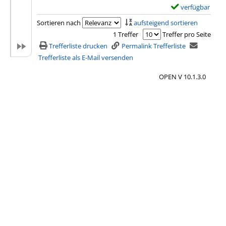
verfügbar
E
x
Sortieren nach
aufsteigend sortieren
e
1 Treffer
Treffer pro Seite
m
Trefferliste drucken
Permalink Trefferliste
p
Trefferliste als E-Mail versenden
l
OPEN V 10.1.3.0
a
r
-
D
e
t
a
i
l
s
v
o
n