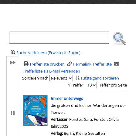
Ihre Mediensuche
Suche verfeinern (Erweiterte Suche)
Trefferliste drucken
Permalink Trefferliste
Trefferliste als E-Mail versenden
Sortieren nach
aufsteigend sortieren
1 Treffer
Treffer pro Seite
Suchergebnis
Immer unterwegs
die großen und kleinen Wanderungen der
Tierwelt
Verfasser:
Forster, Sara
;
Forster, Olivia
Suche na
Jahr:
2025
Verlag:
Berlin, Kleine Gestalten