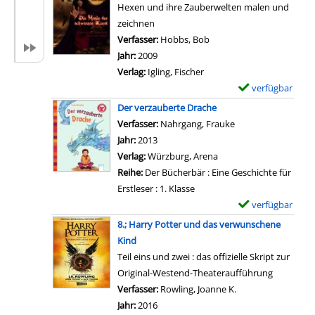
n
Hexen und ihre Zauberwelten malen und
r
C
zeichnen
-
D
Verfasser:
Hobbs, Bob
Suche nach diesem Verfa
D
2
Jahr:
2009
e
7
Verlag:
Igling, Fischer
t
.
verfügbar
E
a
;
x
i
Der verzauberte Drache
H
e
l
Verfasser:
Nahrgang, Frauke
Suche nach diesem
a
m
s
Jahr:
2013
r
p
v
Verlag:
Würzburg, Arena
r
l
o
Reihe:
Der Bücherbär : Eine Geschichte für
y
a
n
Erstleser : 1. Klasse
P
r
C
verfügbar
E
o
-
D
x
8.; Harry Potter und das verwunschene
t
D
1
e
Kind
t
e
.
m
Teil eins und zwei : das offizielle Skript zur
e
t
;
p
Original-Westend-Theateraufführung
r
a
B
l
Verfasser:
Rowling, Joanne K.
Suche nach diesem
u
i
e
a
Jahr:
2016
n
l