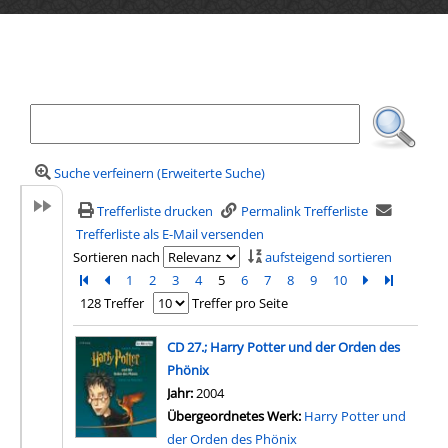
Ihre Mediensuche
Suche verfeinern (Erweiterte Suche)
Trefferliste drucken
Permalink Trefferliste
Trefferliste als E-Mail versenden
Sortieren nach
aufsteigend sortieren
Zur ersten Seite blättern
Zur vorherigen Seite blättern
1
2
3
4
5
6
7
8
9
10
Zur nächsten 
Zur letzte
128 Treffer
Treffer pro Seite
Suchergebnis
CD 27.; Harry Potter und der Orden des
Phönix
Suche nach diesem Verfasser
Jahr:
2004
Übergeordnetes Werk:
Harry Potter und
der Orden des Phönix