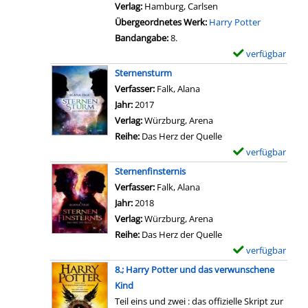
e
r
Verlag:
Hamburg, Carlsen
d
s
r
-
Übergeordnetes Werk:
Harry Potter
d
v
h
D
Bandangabe:
8.
e
o
o
e
verfügbar
E
r
n
l
t
x
Sternensturm
O
D
m
a
e
Verfasser:
Falk, Alana
Suche nach diesem Verfas
r
i
s
i
m
Jahr:
2017
d
e
V
l
p
Verlag:
Würzburg, Arena
e
M
o
s
l
Reihe:
Das Herz der Quelle
n
a
r
v
a
verfügbar
E
d
g
s
o
r
x
e
Sternenfinsternis
i
t
n
-
e
s
Verfasser:
Falk, Alana
Suche nach diesem Verfas
e
e
D
D
m
P
Jahr:
2018
d
l
e
e
p
h
Verlag:
Würzburg, Arena
e
l
r
t
l
ö
Reihe:
Das Herz der Quelle
r
u
v
a
a
n
verfügbar
E
s
n
e
i
r
i
x
c
8.; Harry Potter und das verwunschene
g
r
l
-
x
e
h
Kind
a
z
s
D
a
m
w
Teil eins und zwei : das offizielle Skript zur
n
a
v