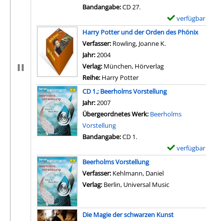
Bandangabe:
CD 27.
verfügbar
E
x
Harry Potter und der Orden des Phönix
e
Verfasser:
Rowling, Joanne K.
m
Jahr:
2004
p
Verlag:
München, Hörverlag
l
Reihe:
Harry Potter
a
CD 1.; Beerholms Vorstellung
r
Suche nach diesem Verfasser
Jahr:
2007
-
Übergeordnetes Werk:
Beerholms
D
Vorstellung
e
Bandangabe:
CD 1.
t
verfügbar
E
a
x
Beerholms Vorstellung
i
e
Verfasser:
Kehlmann, Daniel
l
m
Verlag:
Berlin, Universal Music
s
p
v
l
o
Die Magie der schwarzen Kunst
a