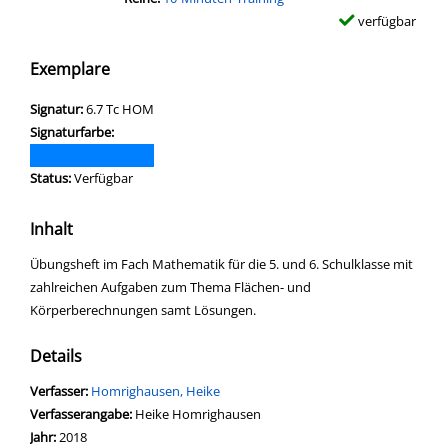
verfügbar
Exemplare
Signatur:
6.7 Tc HOM
Signaturfarbe:
Status:
Verfügbar
Inhalt
Übungsheft im Fach Mathematik für die 5. und 6. Schulklasse mit
zahlreichen Aufgaben zum Thema Flächen- und
Körperberechnungen samt Lösungen.
Details
Verfasser:
Suche nach diesem Verfasser
Homrighausen, Heike
Verfasserangabe:
Heike Homrighausen
Jahr:
2018