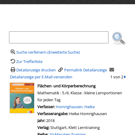
Ihre Mediensuche
Suche verfeinern (Erweiterte Suche)
Zur Trefferliste
Detailanzeige drucken
Permalink Detailanzeige
Detailanzeige per E-Mail versenden
1 von 2
zum n
wird in neuem Tab geöffnet
Flächen- und Körperberechnung
Mathematik : 5./6. Klasse : kleine Lernportionen
für jeden Tag
Verfasser:
Suche nach diesem Verfasser
Homrighausen, Heike
Verfasserangabe:
Heike Homrighausen
Jahr:
2018
Verlag:
Stuttgart, Klett Lerntraining
Reihe:
10-Minuten-Training