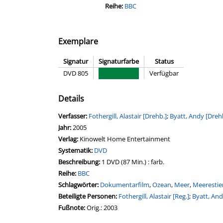
Reihe:
BBC
Exemplare
Signatur
Signaturfarbe
Status
DVD 805
Verfügbar
Details
Verfasser:
Suche nach diesem Verfasser
Fothergill, Alastair [Drehb.]
;
Byatt, Andy [Dreh
Jahr:
2005
Verlag:
Kinowelt Home Entertainment
opens in new tab
Diesen Link in neuem Tab öffnen
Systematik:
Suche nach dieser Systematik
DVD
Suche nach diesem Interessenskreis
Beschreibung:
1 DVD (87 Min.) : farb.
Reihe:
BBC
Schlagwörter:
Dokumentarfilm
,
Ozean
,
Meer
,
Meerestie
Beteiligte Personen:
Suche nach dieser Beteiligten Pers
Fothergill, Alastair [Reg.]
;
Byatt, And
Fußnote:
Orig.: 2003