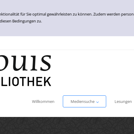
nktionalität für Sie optimal gewährleisten zu können. Zudem werden perso
 diesen Bedingungen zu.
Einfache Suche
Erweiterte Suche
Willkommen
Mediensuche
Lesungen