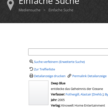
Einfache Suche
Mediensuche
>
Einfache Suche
Ihre Mediensuche
Suche verfeinern (Erweiterte Suche)
Zur Trefferliste
Detailanzeige drucken
Permalink Detailanzeige
Deep Blue
entdecke das Geheimnis der Ozeane
Verfasser:
Suche nach diesem Verfasser
Fothergill, Alastair [Drehb.]
;
By
Jahr:
2005
Verlag:
Kinowelt Home Entertainment
wird in neuem Tab geöffnet