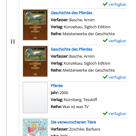
verfügbar
E
x
Geschichte des Pferdes
e
Verfasser:
Basche, Arnim
Suche nach diesem Ver
m
Verlag:
Künzelsau, Sigloch Edition
p
Reihe:
Meisterwerke der Geschichte
l
verfügbar
E
a
x
Geschichte des Pferdes
r
e
Verfasser:
Basche, Arnim
Suche nach diesem Ver
-
m
Verlag:
Künzelsau, Sigloch Edition
D
p
Reihe:
Meisterwerke der Geschichte
e
l
verfügbar
E
t
a
x
Pferde
a
r
e
Suche nach diesem Verfasser
Jahr:
2006
i
-
m
Verlag:
Nürnberg, Tessloff
l
D
p
Reihe:
Was ist was TV
s
e
l
verfügbar
E
v
t
a
x
Die verwunschenen Tiere
o
a
r
e
Verfasser:
Zoschke, Barbara
Suche nach diesem 
n
i
-
m