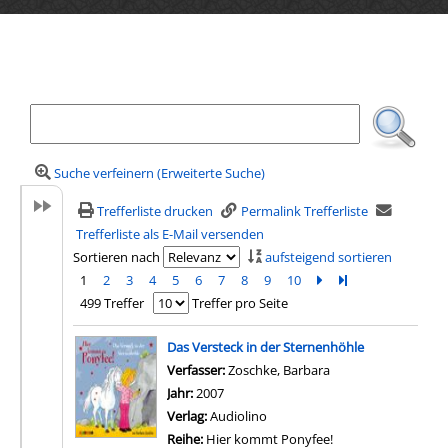
Ihre Mediensuche
Suche verfeinern (Erweiterte Suche)
Trefferliste drucken
Permalink Trefferliste
Trefferliste als E-Mail versenden
Sortieren nach
aufsteigend sortieren
1
2
3
4
5
6
7
8
9
10
Zur nächsten Seite b
Zur letzten Seite 
499 Treffer
Treffer pro Seite
Suchergebnis
Das Versteck in der Sternenhöhle
Verfasser:
Zoschke, Barbara
Suche nach diesem 
Jahr:
2007
Verlag:
Audiolino
Reihe:
Hier kommt Ponyfee!