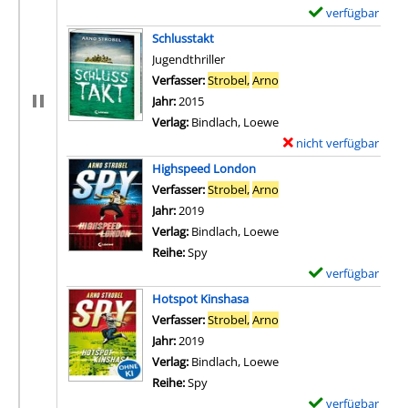
verfügbar
E
x
Schlusstakt
e
Jugendthriller
m
Verfasser:
Strobel,
Arno
Suche nach diesem Verf
p
Jahr:
2015
l
Verlag:
Bindlach, Loewe
a
nicht verfügbar
E
r
x
Highspeed London
-
e
Verfasser:
Strobel,
Arno
Suche nach diesem Verf
D
m
Jahr:
2019
e
p
Verlag:
Bindlach, Loewe
t
l
Reihe:
Spy
a
a
verfügbar
E
i
r
x
Hotspot Kinshasa
l
-
e
Verfasser:
Strobel,
Arno
Suche nach diesem Verf
s
D
m
Jahr:
2019
v
e
p
Verlag:
Bindlach, Loewe
o
t
l
Reihe:
Spy
n
a
a
verfügbar
E