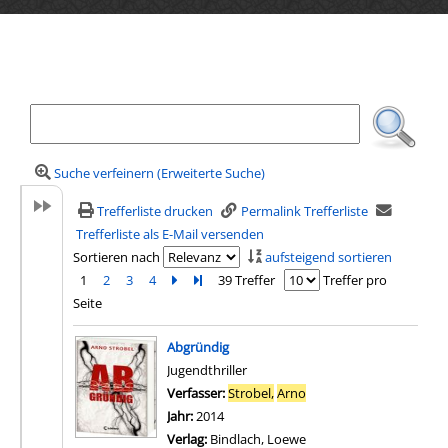
Ihre Mediensuche
Suche verfeinern (Erweiterte Suche)
Trefferliste drucken
Permalink Trefferliste
Trefferliste als E-Mail versenden
Sortieren nach
aufsteigend sortieren
1
2
3
4
Zur nächsten Seite blättern
Zur letzten Seite blättern
39 Treffer
Treffer pro
Seite
Suchergebnis
Abgründig
Jugendthriller
Verfasser:
Strobel,
Arno
Suche nach diesem Verf
Jahr:
2014
Verlag:
Bindlach, Loewe