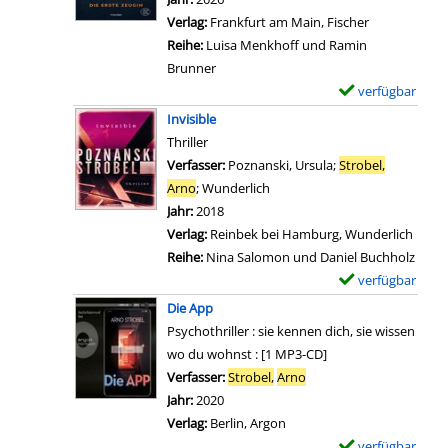
e
o
a
l
e
Verlag:
Frankfurt am Main, Fischer
d
t
i
a
i
Reihe:
Luisa Menkhoff und Ramin
L
s
l
r
g
Brunner
o
p
s
-
e
verfügbar
E
n
o
v
D
n
x
d
Invisible
t
o
e
e
o
Thriller
K
n
t
m
n
Verfasser:
Poznanski, Ursula
;
Strobel,
i
D
a
p
a
Arno
;
Wunderlich
Suche nach diesem Verfasser
n
i
i
l
n
Jahr:
2018
s
e
l
a
z
Verlag:
Reinbek bei Hamburg, Wunderlich
h
A
s
r
e
Reihe:
Nina Salomon und Daniel Buchholz
a
p
v
-
i
verfügbar
E
s
p
o
D
g
x
a
Die App
a
n
e
e
e
a
Psychothriller : sie kennen dich, sie wissen
n
W
t
n
m
n
wo du wohnst : [1 MP3-CD]
z
e
a
p
z
Verfasser:
Strobel,
Arno
Suche nach diesem Verf
e
l
i
l
e
Jahr:
2020
i
c
l
a
i
Verlag:
Berlin, Argon
g
o
s
r
g
verfügbar
E