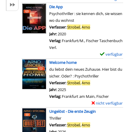
A
i
r
x
Die App
b
l
-
e
Psychothriller : sie kennen dich, sie wissen
g
s
D
m
wo du wohnst
r
v
e
p
Verfasser:
Strobel,
Arno
Suche nach diesem Verf
ü
o
t
l
Jahr:
2020
n
n
a
a
Verlag:
Frankfurt/M., Fischer Taschenbuch
d
S
i
r
Verl.
i
c
l
-
verfügbar
E
g
h
s
D
x
a
Welcome home
l
v
e
e
n
du liebst dein neues Zuhause. Hier bist du
u
o
t
m
z
sicher. Oder? : Psychothriller
s
n
a
p
e
Verfasser:
Strobel,
Arno
Suche nach diesem Verf
s
H
i
l
i
Jahr:
2025
t
i
l
a
g
Verlag:
Frankfurt am Main, Fischer
a
g
s
r
e
nicht verfügbar
E
k
h
v
-
n
x
t
Ungelöst - Die erste Zeugin
s
o
D
e
a
Thriller
p
n
e
m
n
Verfasser:
Strobel,
Arno
Suche nach diesem Verf
e
H
t
p
z
Jahr:
2026