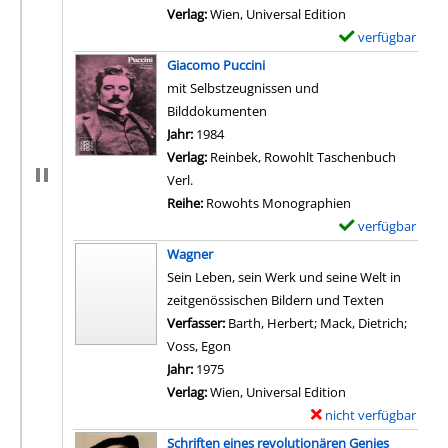
Verlag:
Wien, Universal Edition
verfügbar
E
x
Giacomo Puccini
e
mit Selbstzeugnissen und
m
Bilddokumenten
p
Suche nach diesem Verfasser
Jahr:
1984
l
Verlag:
Reinbek, Rowohlt Taschenbuch
a
Verl.
r
Reihe:
Rowohts Monographien
-
verfügbar
E
D
x
Wagner
e
e
Sein Leben, sein Werk und seine Welt in
t
m
zeitgenössischen Bildern und Texten
a
p
Verfasser:
Barth, Herbert
;
Mack, Dietrich
;
i
l
Voss, Egon
Suche nach diesem Verfasser
l
a
Jahr:
1975
s
r
Verlag:
Wien, Universal Edition
v
-
nicht verfügbar
E
o
D
x
Schriften eines revolutionären Genies