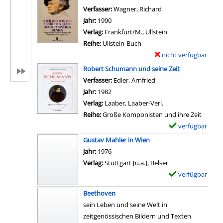
n
e
e
Verfasser:
Wagner, Richard
Suche nach diesem V
M
t
m
Jahr:
1990
a
a
p
Verlag:
Frankfurt/M., Ullstein
h
i
l
Reihe:
Ullstein-Buch
l
l
a
nicht verfügbar
E
e
s
r
x
Robert Schumann und seine Zeit
r
v
-
e
Verfasser:
Edler, Arnfried
Suche nach diesem Ver
a
o
D
m
Jahr:
1982
n
n
e
p
Verlag:
Laaber, Laaber-Verl.
z
G
t
l
Reihe:
Große Komponisten und ihre Zeit
e
i
a
a
verfügbar
E
i
a
i
r
x
g
Gustav Mahler in Wien
c
l
-
e
e
Suche nach diesem Verfasser
Jahr:
1976
o
s
D
m
n
Verlag:
Stuttgart [u.a.], Belser
m
v
e
p
verfügbar
E
o
o
t
l
x
P
n
a
Beethoven
a
e
u
W
i
sein Leben und seine Welt in
r
m
c
a
l
zeitgenössischen Bildern und Texten
-
p
c