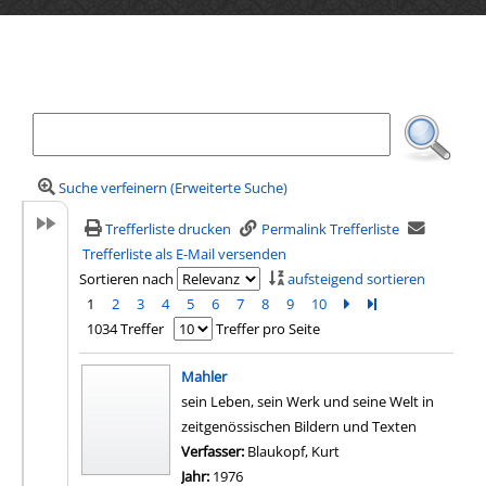
Ihre Mediensuche
Suche verfeinern (Erweiterte Suche)
Trefferliste drucken
Permalink Trefferliste
Trefferliste als E-Mail versenden
Sortieren nach
aufsteigend sortieren
1
2
3
4
5
6
7
8
9
10
Zur nächsten Seite b
Zur letzten Seite 
1034 Treffer
Treffer pro Seite
Suchergebnis
Mahler
sein Leben, sein Werk und seine Welt in
zeitgenössischen Bildern und Texten
Verfasser:
Blaukopf, Kurt
Suche nach diesem Ver
Jahr:
1976