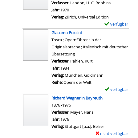
g
s
Verfasser:
Landon, H. C. Robbins
Suche nach di
D
l
i
n
v
Jahr:
1970
e
a
n
e
o
Verlag:
Zürich, Universal Edition
t
r
i
r
n
verfügbar
E
a
-
a
a
S
x
i
Giacomo Puccini
D
n
n
c
e
l
Tosca ; Opernführer ; in der
e
z
z
h
m
s
Originalsprache ; Italienisch mit deutscher
t
e
e
r
p
v
Übersetzung
a
i
i
i
l
o
Verfasser:
Pahlen, Kurt
Suche nach diesem Verfa
i
g
g
f
a
n
Jahr:
1984
l
e
e
t
r
R
Verlag:
München, Goldmann
s
n
n
e
-
o
Reihe:
Opern der Welt
v
n
D
b
verfügbar
E
o
e
e
e
x
n
Richard Wagner in Bayreuth
i
t
r
e
G
1876 -1976
n
a
t
m
u
Verfasser:
Mayer, Hans
Suche nach diesem Verf
e
i
S
p
s
Jahr:
1976
s
l
c
l
t
Verlag:
Stuttgart [u.a.], Belser
r
s
h
a
a
nicht verfügbar
E
e
v