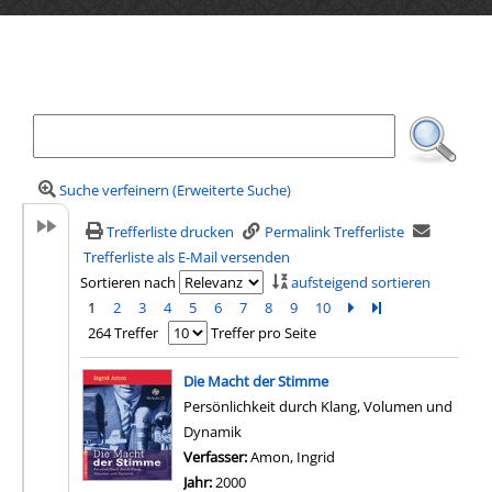
Ihre Mediensuche
Suche verfeinern (Erweiterte Suche)
Trefferliste drucken
Permalink Trefferliste
Trefferliste als E-Mail versenden
Sortieren nach
aufsteigend sortieren
1
2
3
4
5
6
7
8
9
10
Zur nächsten Seite b
Zur letzten Seite 
264 Treffer
Treffer pro Seite
Suchergebnis
Die Macht der Stimme
Persönlichkeit durch Klang, Volumen und
Dynamik
Verfasser:
Amon, Ingrid
Suche nach diesem Verf
Jahr:
2000