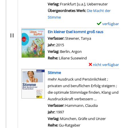
Verlag:
Frankfurt [u.a.], Ueberreuter
Übergeordnetes Werk:
Die Macht der
Stimme
verfügbar
E
x
Ein kleiner Esel kommt groß raus
e
Verfasser:
Stewner, Tanya
Suche nach diesem Ve
m
Jahr:
2015
p
Verlag:
Berlin, Argon
l
Reihe:
Liliane Susewind
a
nicht verfügbar
E
r
x
Stimme
-
e
mehr Ausdruck und Persönlichkeit ;
D
m
privaten und beruflichen Erfolg steigern ;
e
p
die optimale Stimmlage finden, Klang und
t
l
Ausdruckskraft verbessern ...
a
a
Verfasser:
Hammann, Claudia
Suche nach diese
i
r
Jahr:
1997
l
-
Verlag:
München, Gräfe und Unzer
s
D
Reihe:
Gu-Ratgeber