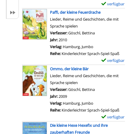
v
e
verfügbar
E
o
t
x
Paffi, der kleine Feuerdrache
n
a
e
Lieder, Reime und Geschichten, die mit
D
i
m
Sprache spielen
i
l
p
Verfasser:
Göschl, Bettina
Suche nach diesem Ve
e
s
l
Jahr:
2010
M
v
a
Verlag:
Hamburg, Jumbo
a
o
r
Reihe:
Kinderleichter Sprach-Spiel-Spaß
c
n
-
verfügbar
E
h
E
D
x
Ommo, der kleine Bär
t
i
e
e
Lieder, Reime und Geschichten, die mit
d
n
t
m
Sprache spielen
e
k
a
p
Verfasser:
Göschl, Bettina
Suche nach diesem Ve
r
l
i
l
Jahr:
2009
S
e
l
a
Verlag:
Hamburg, Jumbo
t
i
s
r
Reihe:
Kinderleichter Sprach-Spiel-Spaß
i
n
v
-
verfügbar
E
m
e
o
D
x
m
Die kleine Hexe Hexefix und ihre
r
n
e
e
e
zauberhaften Freunde
E