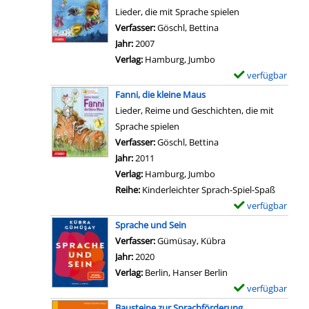
S
t
m
a
Lieder, die mit Sprache spielen
s
t
a
p
n
Verfasser:
Göschl, Bettina
Suche nach diesem Ve
e
i
i
l
z
Jahr:
2007
l
m
l
a
e
Verlag:
Hamburg, Jumbo
k
m
s
r
i
verfügbar
E
o
e
v
-
g
x
m
Fanni, die kleine Maus
a
o
D
e
e
m
Lieder, Reime und Geschichten, die mit
n
n
e
n
m
t
Sprache spielen
z
P
t
p
g
Verfasser:
Göschl, Bettina
Suche nach diesem Ve
e
a
a
l
r
Jahr:
2011
i
ff
i
a
o
Verlag:
Hamburg, Jumbo
g
i
l
r
ß
Reihe:
Kinderleichter Sprach-Spiel-Spaß
e
,
s
-
r
verfügbar
E
n
d
v
D
a
x
Sprache und Sein
e
o
e
u
e
Verfasser:
Gümüsay, Kübra
Suche nach diesem 
r
n
t
s
m
Jahr:
2020
k
O
a
a
p
Verlag:
Berlin, Hanser Berlin
l
m
i
n
l
verfügbar
E
e
m
l
z
a
x
i
Bausteine zur Sprachförderung