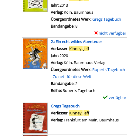
.
a
p
a
Jahr:
2013
e
;
i
l
n
Verlag:
Köln, Baumhaus
i
G
l
a
z
Übergeordnetes Werk:
Gregs Tagebuch
c
e
s
r
e
Bandangabe:
8.
h
h
v
-
i
nicht verfügbar
E
t
t
o
D
g
x
'
2.; Ein echt wildes Abenteuer
'
n
e
e
e
s
Verfasser:
Kinney,
Jeff
Suche nach diesem Verfas
s
4
t
n
m
!
Jahr:
2020
n
.
a
p
a
Verlag:
Köln, Baumhaus Verlag
o
;
i
l
n
Übergeordnetes Werk:
Ruperts Tagebuch
c
I
l
a
z
- Zu nett für diese Welt!
h
c
s
r
e
Bandangabe:
2.
?
h
v
-
i
Reihe:
Ruperts Tagebuch
a
w
o
D
g
verfügbar
E
n
a
n
e
e
x
z
Gregs Tagebuch
r
7
t
n
e
e
Verfasser:
Kinney,
Jeff
'
.
a
m
i
Verlag:
Frankfurt am Main, Baumhaus
s
;
i
p
g
n
D
l
l
e
i