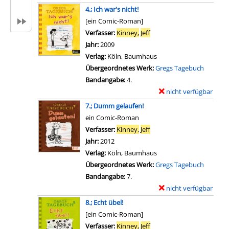
v
-
x
4.; Ich war's nicht!
o
D
e
[ein Comic-Roman]
n
e
m
Verfasser:
Kinney,
Jeff
Suche nach diesem Verfas
2
t
p
Jahr:
2009
.
a
l
Verlag:
Köln, Baumhaus
;
i
a
Übergeordnetes Werk:
Gregs Tagebuch
G
l
r
Bandangabe:
4.
i
s
-
nicht verfügbar
E
b
v
D
x
7.; Dumm gelaufen!
t
o
e
e
ein Comic-Roman
s
n
t
m
Verfasser:
Kinney,
Jeff
Suche nach diesem Verfas
P
3
a
p
Jahr:
2012
r
.
i
l
Verlag:
Köln, Baumhaus
o
;
l
a
Übergeordnetes Werk:
Gregs Tagebuch
b
J
s
r
Bandangabe:
7.
l
e
v
-
nicht verfügbar
E
e
t
o
D
x
m
8.; Echt übel!
z
n
e
e
e
[ein Comic-Roman]
t
5
t
m
?
Verfasser:
Kinney,
Jeff
Suche nach diesem Verfas
r