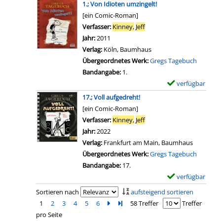
u
s
1.; Von Idioten umzingelt!
a
n
c
m
v
[ein Comic-Roman]
r
h
m
o
Verfasser:
Kinney,
Jeff
Suche nach diesem Verfas
-
t
g
n
Jahr:
2011
D
!
e
8
Verlag:
Köln, Baumhaus
e
a
l
.
Übergeordnetes Werk:
Gregs Tagebuch
t
n
a
;
Bandangabe:
1.
a
z
u
E
verfügbar
E
i
e
f
c
x
l
17.; Voll aufgedreht!
i
e
h
e
s
[ein Comic-Roman]
g
n
t
m
v
Verfasser:
Kinney,
Jeff
Suche nach diesem Verfas
e
!
ü
p
o
Jahr:
2022
n
a
b
l
n
Verlag:
Frankfurt am Main, Baumhaus
n
e
a
2
Übergeordnetes Werk:
Gregs Tagebuch
z
l
r
.
Bandangabe:
17.
e
!
-
;
verfügbar
E
i
a
D
E
x
Sortieren nach
aufsteigend sortieren
g
n
e
i
e
1
2
3
4
5
6
Zur nächsten Seite blättern
Zur letzten Seite blättern
58 Treffer
Treffer
e
z
t
n
m
pro Seite
n
e
a