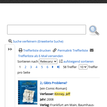
Ihre Mediensuche
Suche verfeinern (Erweiterte Suche)
Trefferliste drucken
Permalink Trefferliste
Trefferliste als E-Mail versenden
Sortieren nach
aufsteigend sortieren
1
2
3
4
5
6
Zur nächsten Seite blättern
Zur letzten Seite blättern
58 Treffer
Treffer
pro Seite
Suchergebnis
2.; Gibts Probleme?
[ein Comic-Roman]
Verfasser:
Kinney,
Jeff
Suche nach diesem Verfas
Jahr:
2008
Verlag:
Frankfurt am Main, Baumhaus-