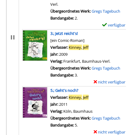
Verl.
Übergeordnetes Werk:
Gregs Tagebuch
Bandangabe:
2.
verfügbar
E
x
3.; Jetzt reicht's!
e
[ein Comic-Roman]
m
Verfasser:
Kinney,
Jeff
Suche nach diesem Verfas
p
Jahr:
2009
l
Verlag:
Frankfurt, Baumhaus-Verl.
a
Übergeordnetes Werk:
Gregs Tagebuch
r
Bandangabe:
3.
-
nicht verfügbar
E
D
x
5.; Geht's noch?
e
e
Verfasser:
Kinney,
Jeff
Suche nach diesem Verfas
t
m
Jahr:
2011
a
p
Verlag:
Köln, Baumhaus
i
l
Übergeordnetes Werk:
Gregs Tagebuch
l
a
Bandangabe:
5.
s
r
nicht verfügbar
E