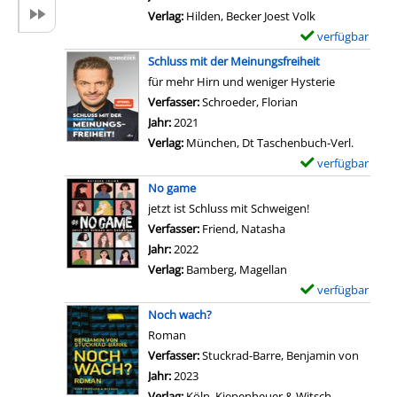
e
l
r
Verlag:
Hilden, Becker Joest Volk
Ö
s
-
verfügbar
E
f
v
D
x
Schluss mit der Meinungsfreiheit
f
o
e
e
für mehr Hirn und weniger Hysterie
e
n
t
m
Verfasser:
Schroeder, Florian
Suche nach diesem
n
L
a
p
Jahr:
2021
t
e
i
l
Verlag:
München, Dt Taschenbuch-Verl.
l
i
l
a
verfügbar
E
i
t
s
r
x
c
No game
k
v
-
e
h
jetzt ist Schluss mit Schweigen!
u
o
D
m
k
Verfasser:
Friend, Natasha
Suche nach diesem V
l
n
e
p
e
Jahr:
2022
t
D
t
l
i
Verlag:
Bamberg, Magellan
u
i
a
a
t
verfügbar
E
r
e
i
r
u
x
u
Noch wach?
K
l
-
n
e
n
Roman
u
s
D
d
m
d
Verfasser:
Stuckrad-Barre, Benjamin von
Suche 
n
v
e
i
p
P
Jahr:
2023
s
o
t
h
l
a
Verlag:
Köln, Kiepenheuer & Witsch