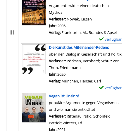
e
Argumente wider einen deutschen
m
Mythos
p
Verfasser:
Nowak, Jürgen
Suche nach diesem Ver
l
Jahr:
2006
a
Verlag:
Frankfurt a. M., Brandes & Apsel
r
verfügbar
E
-
x
Die Kunst des Miteinander-Redens
D
e
über den Dialog in Gesellschaft und Politik
e
m
Verfasser:
Pörksen, Bernhard
;
Schulz von
t
p
Thun, Friedemann
Suche nach diesem Verfasser
a
l
Jahr:
2020
i
a
Verlag:
München, Hanser, Carl
l
r
verfügbar
E
s
-
x
Vegan ist Unsinn!
v
D
e
populäre Argumente gegen Veganismus
o
e
m
und wie man sie entkräftet
n
t
p
Verfasser:
Rittenau, Niko
;
Schönfeld,
D
a
l
Patrick
;
Winters, Ed
Suche nach diesem Verfasse
i
i
a
Jahr:
2021