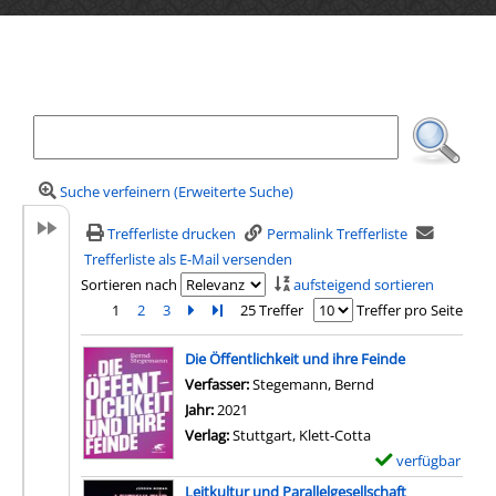
Ihre Mediensuche
Suche verfeinern (Erweiterte Suche)
Trefferliste drucken
Permalink Trefferliste
Trefferliste als E-Mail versenden
Sortieren nach
aufsteigend sortieren
1
2
3
Zur nächsten Seite blättern
Zur letzten Seite blättern
25 Treffer
Treffer pro Seite
Suchergebnis
Die Öffentlichkeit und ihre Feinde
Verfasser:
Stegemann, Bernd
Suche nach diesem
Jahr:
2021
Verlag:
Stuttgart, Klett-Cotta
verfügbar
E
x
Leitkultur und Parallelgesellschaft