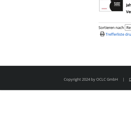
Ja
Ve
Sortieren nach
Trefferliste d
Copyright 2024 by OCLC GmbH
|
D