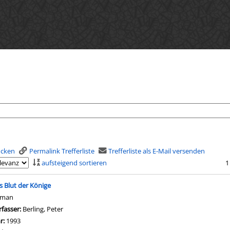
rucken
Permalink Trefferliste
Trefferliste als E-Mail versenden
aufsteigend sortieren
1
is
s Blut der Könige
oman
rfasser:
Berling, Peter
Suche nach diesem Verfasser
hr:
1993