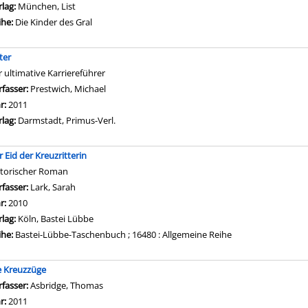
rlag:
München, List
ihe:
Die Kinder des Gral
ter
r ultimative Karriereführer
rfasser:
Prestwich, Michael
Suche nach diesem Verfasser
hr:
2011
rlag:
Darmstadt, Primus-Verl.
r Eid der Kreuzritterin
storischer Roman
rfasser:
Lark, Sarah
Suche nach diesem Verfasser
hr:
2010
rlag:
Köln, Bastei Lübbe
ihe:
Bastei-Lübbe-Taschenbuch ; 16480 : Allgemeine Reihe
e Kreuzzüge
rfasser:
Asbridge, Thomas
Suche nach diesem Verfasser
hr:
2011