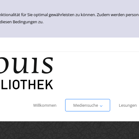
nktionalität für Sie optimal gewährleisten zu können. Zudem werden perso
 diesen Bedingungen zu.
Einfache Suche
Erweiterte Suche
Willkommen
Mediensuche
Lesungen