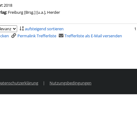
hr:
2018
rlag:
Freiburg [Brsg.] [u.a.], Herder
aufsteigend sortieren
1
rucken
Permalink Trefferliste
Trefferliste als E-Mail versenden
atenschutzerklärung
|
Nutzungsbedingungen