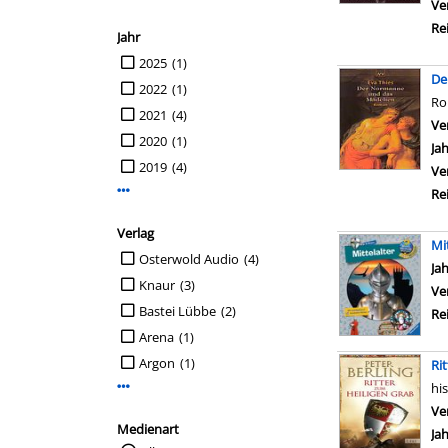
Ve
Re
Jahr
Suche auf Jahr einschränken
2025
(1)
De
2022
(1)
R
2021
(4)
Ve
2020
(1)
Ja
2019
(4)
Ve
Mehr Jahr-Filter anzeigen
Re
Verlag
Mit
Suche auf Verlag einschränken
Osterwold Audio
(4)
Su
Ja
Knaur
(3)
Ve
Bastei Lübbe
(2)
Re
Arena
(1)
Argon
(1)
Ri
hi
Mehr Verlag-Filter anzeigen
Ve
Medienart
Ja