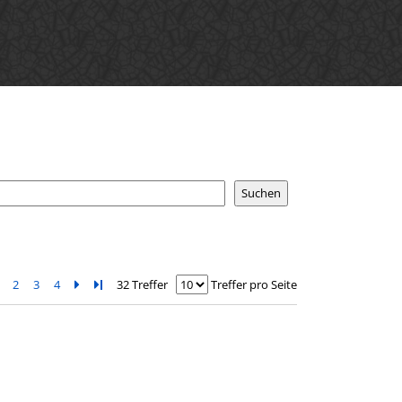
2
3
4
Zur nächsten Seite blättern
Zur letzten Seite blättern
32 Treffer
Treffer pro Seite