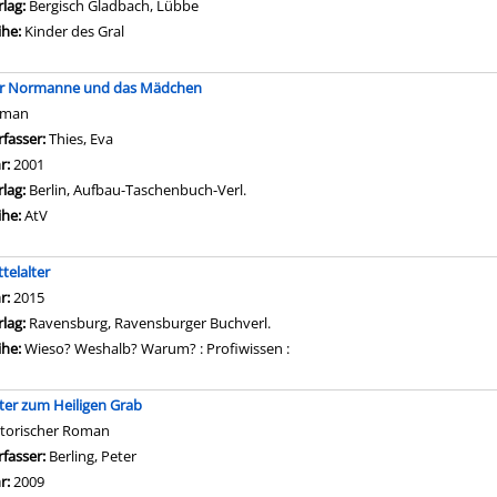
rlag:
Bergisch Gladbach, Lübbe
ihe:
Kinder des Gral
r Normanne und das Mädchen
oman
rfasser:
Thies, Eva
Suche nach diesem Verfasser
hr:
2001
rlag:
Berlin, Aufbau-Taschenbuch-Verl.
ihe:
AtV
telalter
che nach diesem Verfasser
hr:
2015
rlag:
Ravensburg, Ravensburger Buchverl.
ihe:
Wieso? Weshalb? Warum? : Profiwissen :
tter zum Heiligen Grab
storischer Roman
rfasser:
Berling, Peter
Suche nach diesem Verfasser
hr:
2009