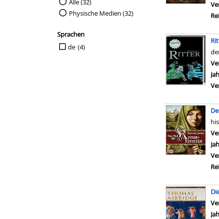
Suche auf Medienart einschränken
Alle (32)
Ve
Physische Medien (32)
Re
Sprachen
Rit
Suche auf Sprachen einschränken
de
(4)
de
Ve
Ja
Ve
De
hi
Ve
Ja
Ve
Re
Di
Ve
Ja