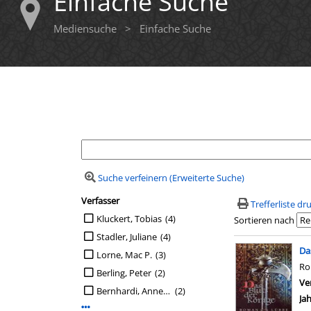
Einfache Suche
Mediensuche
>
Einfache Suche
Ihre Mediensuche
Suche verfeinern (Erweiterte Suche)
Verfasser
Suchfilter
Trefferliste d
Suche auf Verfasser einschränken
Kluckert, Tobias
(4)
Sortieren nach
Stadler, Juliane
(4)
Suchergebn
Da
Lorne, Mac P.
(3)
R
Berling, Peter
(2)
Ve
Bernhardi, Anne [Ill.]
(2)
Ja
Mehr Verfasser-Filter anzeigen