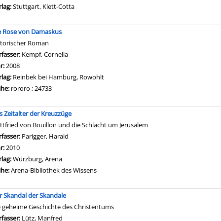
rlag:
Stuttgart, Klett-Cotta
e Rose von Damaskus
storischer Roman
rfasser:
Kempf, Cornelia
Suche nach diesem Verfasser
hr:
2008
rlag:
Reinbek bei Hamburg, Rowohlt
ihe:
rororo ; 24733
s Zeitalter der Kreuzzüge
ttfried von Bouillon und die Schlacht um Jerusalem
rfasser:
Parigger, Harald
Suche nach diesem Verfasser
hr:
2010
rlag:
Würzburg, Arena
ihe:
Arena-Bibliothek des Wissens
r Skandal der Skandale
e geheime Geschichte des Christentums
rfasser:
Lütz, Manfred
Suche nach diesem Verfasser