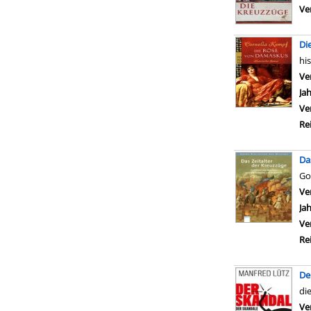
Ve
Di
hi
Ve
Ja
Ve
Re
Da
Go
Ve
Ja
Ve
Re
De
di
Ve