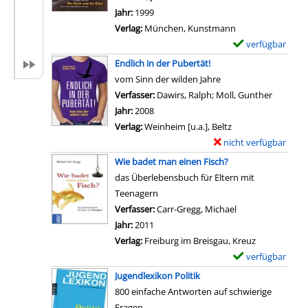
S
t
l
Jahr:
1999
p
a
a
Verlag:
München, Kunstmann
i
i
r
verfügbar
E
e
l
-
x
Endlich in der Pubertät!
l
s
D
e
vom Sinn der wilden Jahre
e
v
e
m
Verfasser:
Dawirs, Ralph
;
Moll, Gunther
Suche na
m
o
t
p
Jahr:
2008
i
n
a
l
Verlag:
Weinheim [u.a.], Beltz
t
T
i
a
nicht verfügbar
E
S
r
l
r
x
p
Wie badet man einen Fisch?
a
s
-
e
a
das Überlebensbuch für Eltern mit
i
v
D
m
ß
Teenagern
n
o
e
p
u
Verfasser:
Carr-Gregg, Michael
Suche nach diese
i
n
t
l
n
Jahr:
2011
n
M
a
a
d
Verlag:
Freiburg im Breisgau, Kreuz
g
e
i
r
G
verfügbar
E
m
,
l
-
e
x
i
Jugendlexikon Politik
m
s
D
w
e
t
800 einfache Antworten auf schwierige
y
v
e
i
m
J
Fragen