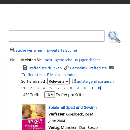
Ihre Mediensuche
Suche verfeinern (Erweiterte Suche)
Meinten Sie:
postjugendliche
us-jugendlicher
Trefferliste drucken
Permalink Trefferliste
Trefferliste als E-Mail versenden
Sortieren nach
aufsteigend sortieren
1
2
3
4
5
6
7
8
9
10
Zur nächsten Seite b
Zur letzten Seite 
432 Treffer
Treffer pro Seite
Suchergebnis
Spiele mit Spaß und Gewinn
Verfasser:
Griesbeck, Josef
Suche nach diesem Ve
Jahr:
2004
Verlag:
München, Don Bosco