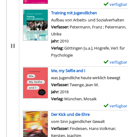
verfügbar
E
x
Training mit Jugendlichen
e
Aufbau von Arbeits- und Sozialverhalten
m
Verfasser:
Petermann, Franz
;
Petermann,
p
Ulrike
Suche nach diesem Verfasser
l
Jahr:
2010
a
Verlag:
Göttingen [u.a.], Hogrefe, Verl. für
r
Psychologie
-
verfügbar
E
D
x
Me, my Selfie and I
e
e
was Jugendliche heute wirklich bewegt
t
m
Verfasser:
Twenge, Jean M.
Suche nach diesem V
a
p
Jahr:
2018
i
l
Verlag:
München, Mosaik
l
a
verfügbar
E
s
r
x
Der Kick und die Ehre
v
-
e
vom Sinn jugendlicher Gewalt
o
D
m
Verfasser:
Findeisen, Hans-Volkmar
;
n
e
p
Kersten, Joachim
Suche nach diesem Verfasser