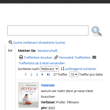
Ihre Mediensuche
Suche verfeinern (Erweiterte Suche)
Meinten Sie:
beraterschaft
Trefferliste drucken
Permalink Trefferliste
Trefferliste als E-Mail versenden
Sortieren nach
aufsteigend sortieren
1
2
3
Zur nächsten Seite blättern
Zur letzten Seite blättern
27 Treffer
Treffer pro Seite
Suchergebnis
Vatersein
warum wir mehr denn je neue Väter
brauchen
Verfasser:
Prüfer, Tillmann
Suche nach diesem V
Jahr:
2022