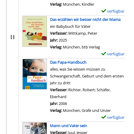
Verlag:
München, Kindler
verfügbar
E
x
Das erzählen wir besser nicht der Mama
e
ein Babybuch für Väter
m
Verfasser:
Wittkamp, Peter
Suche nach diesem V
p
Jahr:
2025
l
Verlag:
München, btb Verlag
a
verfügbar
E
r
x
Das Papa-Handbuch
-
e
alles, was Sie wissen müssen zu
D
m
Schwangerschaft, Geburt und dem ersten
e
p
Jahr zu dritt
t
l
Verfasser:
Richter, Robert
;
Schäfer,
a
a
Eberhard
Suche nach diesem Verfasser
i
r
Jahr:
2006
l
-
Verlag:
München, Gräfe und Unzer
s
D
verfügbar
E
v
e
x
Mann und Vater sein
o
t
e
Verfasser:
Juul, Jesper
Suche nach diesem Verfas