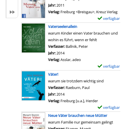
n
a
m
Jahr:
2011
V
i
p
Verlag:
Freiburg <Breisgau>, Kreuz Verlag
a
l
l
verfügbar
E
t
s
a
x
Vaterseelenallein
e
v
r
e
warum Kinder einen Vater brauchen und
r
o
-
m
wohin es führt, wenn er fehlt
s
n
D
p
Verfasser:
Ballnik, Peter
Suche nach diesem Verf
e
D
e
l
Jahr:
2014
i
a
t
a
Verlag:
Asslar, adeo
n
s
a
r
verfügbar
E
a
e
i
-
x
n
Väter!
r
l
D
e
z
warum sie trotzdem wichtig sind
z
s
e
m
e
Verfasser:
Raeburn, Paul
Suche nach diesem Ver
ä
v
t
p
i
Jahr:
2014
h
o
a
l
g
Verlag:
Freiburg [u.a.], Herder
l
n
i
a
e
verfügbar
E
e
D
l
r
n
x
n
Neue Väter brauchen neue Mütter
a
s
-
e
w
warum Familie nur gemeinsam gelingt
s
v
D
m
i
Verfasser:
Stamm, Magrit
Suche nach diesem Ve