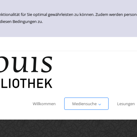
nktionalität für Sie optimal gewährleisten zu können. Zudem werden perso
 diesen Bedingungen zu.
Einfache Suche
Erweiterte Suche
Willkommen
Mediensuche
Lesungen