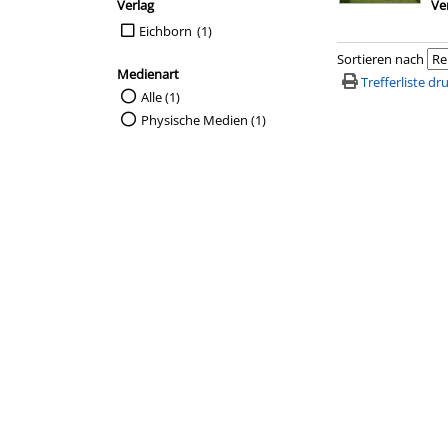
Verlag
Ve
Suche auf Verlag einschränken
Eichborn
(1)
Sortieren nach
Medienart
Trefferliste d
Suche auf Medienart einschränken
Alle (1)
Physische Medien (1)