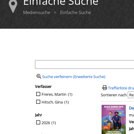
Einfache Suche
Mediensuche
>
Einfache Suche
Ihre Mediensuche
Suche verfeinern (Erweiterte Suche)
Verfasser
Suchfilter
Trefferliste d
Suche auf Verfasser einschränken
Freres, Martin
(1)
Sortieren nach
Hitsch, Gina
(1)
Suchergebn
Da
Jahr
ma
Suche auf Jahr einschränken
Ve
2026
(1)
Ja