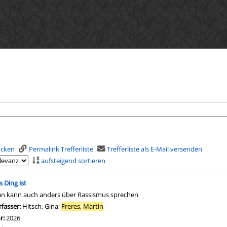
rucken
Permalink Trefferliste
Trefferliste als E-Mail versenden
aufsteigend sortieren
is
s Ding ist
n kann auch anders über Rassismus sprechen
rfasser:
Hitsch, Gina
;
Freres,
Martin
Suche nach diesem Verfasser
hr:
2026