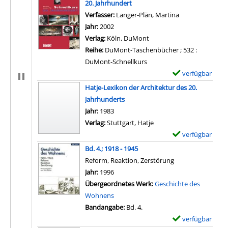
20. Jahrhundert
Verfasser:
Langer-Plän, Martina
Suche nach dies
Jahr:
2002
Verlag:
Köln, DuMont
Reihe:
DuMont-Taschenbücher ; 532 :
DuMont-Schnellkurs
verfügbar
E
x
Hatje-Lexikon der Architektur des 20.
e
Jahrhunderts
m
Suche nach diesem Verfasser
Jahr:
1983
p
Verlag:
Stuttgart, Hatje
l
verfügbar
E
a
x
Bd. 4.; 1918 - 1945
r
e
Reform, Reaktion, Zerstörung
-
m
Suche nach diesem Verfasser
Jahr:
1996
D
p
Übergeordnetes Werk:
Geschichte des
e
l
Wohnens
t
a
Bandangabe:
Bd. 4.
a
r
verfügbar
E
i