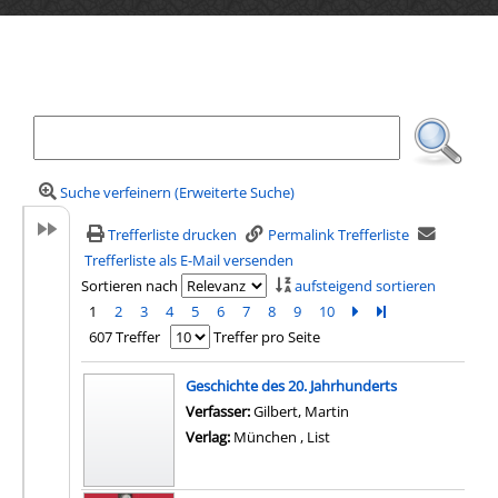
Ihre Mediensuche
Suche verfeinern (Erweiterte Suche)
Trefferliste drucken
Permalink Trefferliste
Trefferliste als E-Mail versenden
Sortieren nach
aufsteigend sortieren
1
2
3
4
5
6
7
8
9
10
Zur nächsten Seite b
Zur letzten Seite 
607 Treffer
Treffer pro Seite
Suchergebnis
Geschichte des 20. Jahrhunderts
Verfasser:
Gilbert, Martin
Verlag:
München , List