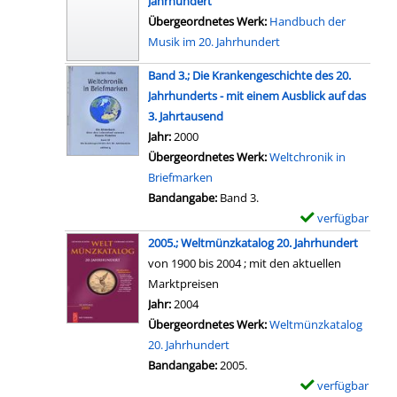
Jahrhundert
r
a
i
.
Übergeordnetes Werk:
Handbuch der
-
n
k
4
Musik im 20. Jahrhundert
D
z
o
.
e
e
n
Band 3.; Die Krankengeschichte des 20.
;
t
i
d
Jahrhunderts - mit einem Ausblick auf das
1
a
g
e
3. Jahrtausend
9
i
e
r
Suche nach diesem Verfasser
Jahr:
2000
1
l
n
A
Übergeordnetes Werk:
Weltchronik in
8
s
r
Briefmarken
-
v
c
Bandangabe:
Band 3.
1
o
h
verfügbar
E
9
n
i
x
4
2005.; Weltmünzkatalog 20. Jahrhundert
T
t
e
5
von 1900 bis 2004 ; mit den aktuellen
h
e
m
a
Marktpreisen
e
k
p
n
Suche nach diesem Verfasser
Jahr:
2004
o
t
l
z
Übergeordnetes Werk:
Weltmünzkatalog
r
u
a
e
20. Jahrhundert
i
r
r
i
Bandangabe:
2005.
e
d
-
g
verfügbar
E
d