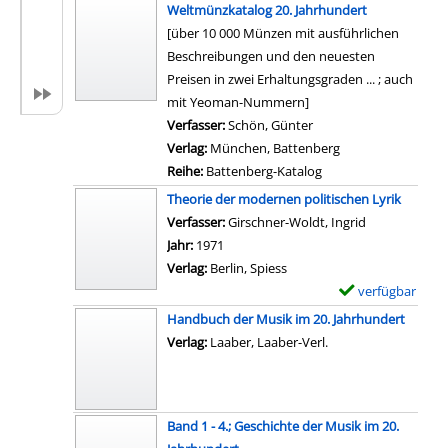
-
x
Weltmünzkatalog 20. Jahrhundert
l
D
e
[über 10 000 Münzen mit ausführlichen
s
e
m
Beschreibungen und den neuesten
v
t
p
Preisen in zwei Erhaltungsgraden ... ; auch
o
a
l
mit Yeoman-Nummern]
n
i
a
Verfasser:
Schön, Günter
2
l
r
Verlag:
München, Battenberg
0
s
-
Reihe:
Battenberg-Katalog
.
v
D
Theorie der modernen politischen Lyrik
J
o
e
Verfasser:
Girschner-Woldt, Ingrid
Suche nach d
a
n
t
Jahr:
1971
h
H
a
Verlag:
Berlin, Spiess
r
a
i
verfügbar
E
h
t
l
x
u
Handbuch der Musik im 20. Jahrhundert
j
s
e
n
Verlag:
Laaber, Laaber-Verl.
e
v
m
d
-
o
p
e
L
n
l
r
e
B
Band 1 - 4.; Geschichte der Musik im 20.
a
t
x
d