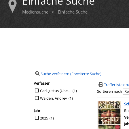
Einfache Suche
Mediensuche
>
Einfache Suche
Ihre Mediensuche
Suche verfeinern (Erweiterte Suche)
Verfasser
Suchfilter
Trefferliste d
Suche auf Verfasser einschränken
Carl, Justus [Übers.]
(1)
Sortieren nach
Walden, Andrev
(1)
Suchergebn
Sc
Jahr
R
Suche auf Jahr einschränken
Ve
2025
(1)
Ja