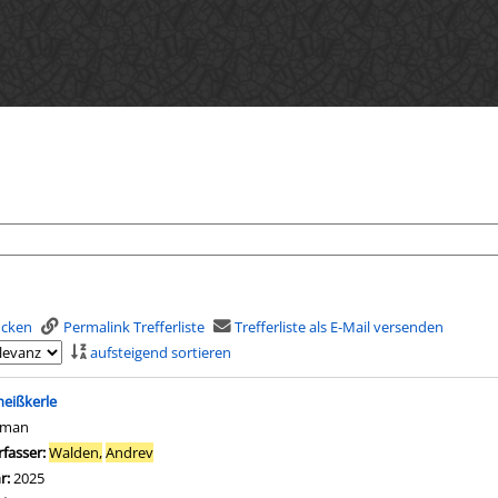
rucken
Permalink Trefferliste
Trefferliste als E-Mail versenden
aufsteigend sortieren
is
heißkerle
oman
rfasser:
Walden,
Andrev
Suche nach diesem Verfasser
hr:
2025