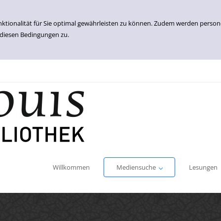
nktionalität für Sie optimal gewährleisten zu können. Zudem werden perso
 diesen Bedingungen zu.
Einfache Suche
Erweiterte Suche
Willkommen
Mediensuche
Lesungen