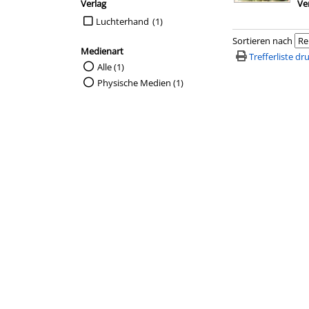
Verlag
Ve
Suche auf Verlag einschränken
Luchterhand
(1)
Sortieren nach
Medienart
Trefferliste d
Suche auf Medienart einschränken
Alle (1)
Physische Medien (1)