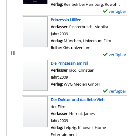
Verlag:
Reinbek bei Hamburg, Rowohlt
verfügbar
E
x
Prinzessin Lillifee
e
Verfasser:
Finsterbusch, Monika
Suche nach die
m
Jahr:
2009
p
Verlag:
München, Universum Film
l
Reihe:
Kids universum
a
verfügbar
E
r
x
Die Prinzessin am Nil
-
e
Verfasser:
Jacq, Christian
Suche nach diesem Ver
D
m
Jahr:
2009
e
p
Verlag:
WVG Medien GmbH
t
l
verfügbar
E
a
a
x
Der Doktor und das liebe Vieh
i
r
e
der Film
l
-
m
Verfasser:
Herriot, James
Suche nach diesem Ver
s
D
p
Jahr:
2009
v
e
l
Verlag:
Leipzig, Kinowelt Home
o
t
a
Entertainment