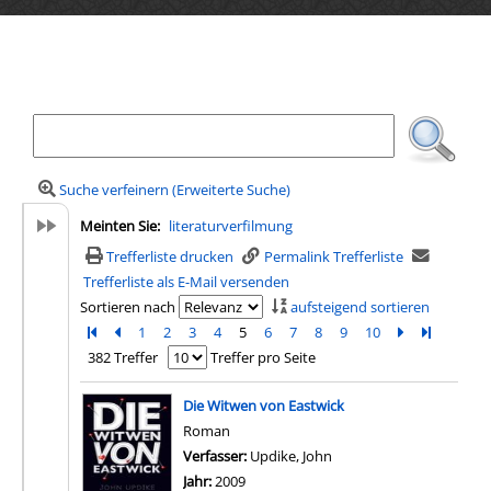
Ihre Mediensuche
Suche verfeinern (Erweiterte Suche)
Meinten Sie:
literaturverfilmung
Trefferliste drucken
Permalink Trefferliste
Trefferliste als E-Mail versenden
Sortieren nach
aufsteigend sortieren
Zur ersten Seite blättern
Zur vorherigen Seite blättern
1
2
3
4
5
6
7
8
9
10
Zur nächsten 
Zur letzte
382 Treffer
Treffer pro Seite
Suchergebnis
Die Witwen von Eastwick
Roman
Verfasser:
Updike, John
Suche nach diesem Verf
Jahr:
2009