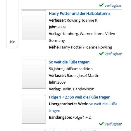
n
a
r
verfügbar
E
D
i
-
x
Harry Potter und der Halbblutprinz
i
l
D
e
Verfasser:
Rowling, Joanne K.
Suche nach diesem
e
s
e
m
Jahr:
2009
W
v
t
p
Verlag:
Hamburg, Warner Home Video
i
o
a
l
Germany
t
n
i
a
Reihe:
Harry Potter / Joanne Rowling
w
P
l
r
verfügbar
E
e
r
s
-
x
n
So weit die Füße tragen
i
v
D
e
v
50 Jahre Jubiläumsedition
n
o
e
m
o
Verfasser:
Bauer, Josef Martin
z
n
t
p
n
Jahr:
2009
e
D
a
l
E
Verlag:
Berlin, Pandavision
s
i
i
a
a
s
Folge 1 + 2.; So weit die Füße tragen
e
l
r
s
i
Suche nach diesem Verfasser
Übergeordnetes Werk:
So weit die Füße
P
s
-
t
n
tragen
r
v
D
w
L
Bandangabe:
Folge 1 + 2.
i
o
e
i
i
verfügbar
E
n
n
t
c
l
x