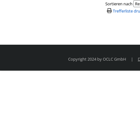
Sortieren nach
Trefferliste d
Copyright 2024 by OCLC GmbH
|
D