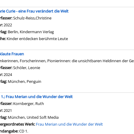
rie Curie - eine Frau verändert die Welt
rfasser:
Schulz-Reiss,Christine
Suche nach diesem Verfasser
hr:
2022
rlag:
Berlin, Kindermann Verlag
ihe:
Kinder entdecken berühmte Leute
klaute Frauen
nkerinnen, Forscherinnen, Pionierinnen: die unsichtbaren Heldinnen der Ge
rfasser:
Schöler, Leonie
Suche nach diesem Verfasser
hr:
2024
rlag:
München, Penguin
 1.; Frau Merian und die Wunder der Welt
rfasser:
Kornberger, Ruth
Suche nach diesem Verfasser
hr:
2021
rlag:
München, United Soft Media
ergeordnetes Werk:
Frau Merian und die Wunder der Welt
ndangabe:
CD 1.