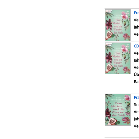
Fr
Ve
Ja
Ve
CD
Ve
Ja
Ve
Üb
Ba
Fr
R
Ve
Ja
Ve