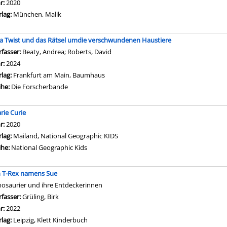
hr:
2020
rlag:
München, Malik
a Twist und das Rätsel umdie verschwundenen Haustiere
rfasser:
Beaty, Andrea
;
Roberts, David
Suche nach diesem Verfasser
hr:
2024
rlag:
Frankfurt am Main, Baumhaus
ihe:
Die Forscherbande
rie Curie
che nach diesem Verfasser
hr:
2020
rlag:
Mailand, National Geographic KIDS
ihe:
National Geographic Kids
n T-Rex namens Sue
nosaurier und ihre Entdeckerinnen
rfasser:
Grüling, Birk
Suche nach diesem Verfasser
hr:
2022
rlag:
Leipzig, Klett Kinderbuch