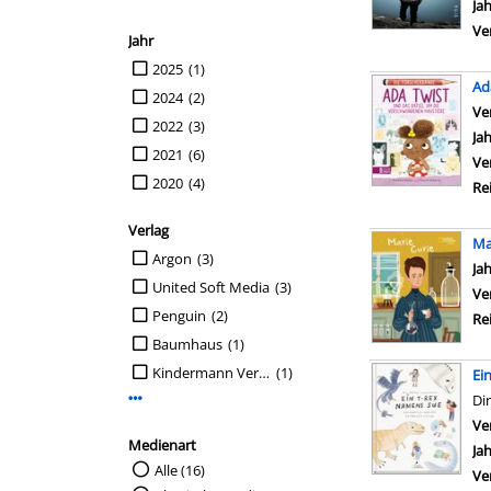
Ja
Ve
Jahr
Suche auf Jahr einschränken
2025
(1)
Ad
2024
(2)
Ve
2022
(3)
Ja
2021
(6)
Ve
2020
(4)
Re
Verlag
Ma
Suche auf Verlag einschränken
Argon
(3)
Su
Ja
United Soft Media
(3)
Ve
Penguin
(2)
Re
Baumhaus
(1)
Kindermann Verlag
(1)
Ei
Di
Mehr Verlag-Filter anzeigen
Ve
Medienart
Ja
Suche auf Medienart einschränken
Alle (16)
Ve