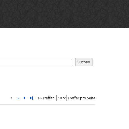
1
2
Zur nächsten Seite blättern
Zur letzten Seite blättern
16 Treffer
Treffer pro Seite