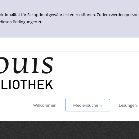
nktionalität für Sie optimal gewährleisten zu können. Zudem werden perso
 diesen Bedingungen zu.
Einfache Suche
Erweiterte Suche
Willkommen
Mediensuche
Lesungen