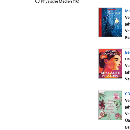
Physische Medien (16)
Ma
Ve
Ja
Ve
Re
Be
De
Ve
Ja
Ve
CD
Ve
Ja
Ve
Üb
Ba