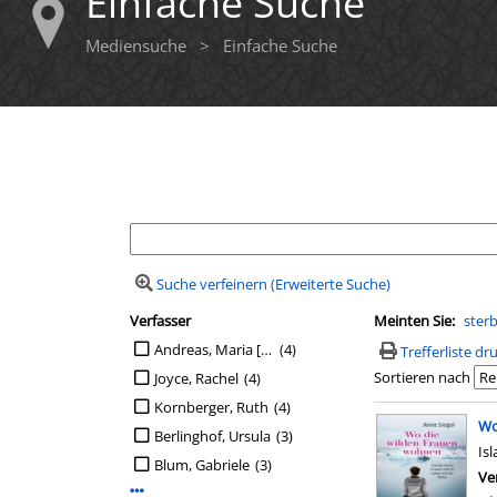
Einfache Suche
Mediensuche
>
Einfache Suche
Ihre Mediensuche
Suche verfeinern (Erweiterte Suche)
Verfasser
Meinten Sie:
ster
Suchfilter
Suche auf Verfasser einschränken
Andreas, Maria [Übers.]
(4)
Trefferliste d
Sortieren nach
Joyce, Rachel
(4)
Kornberger, Ruth
(4)
Suchergebn
Wo
Berlinghof, Ursula
(3)
Is
Blum, Gabriele
(3)
Ve
Mehr Verfasser-Filter anzeigen