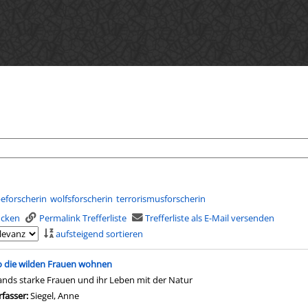
beforscherin
wolfsforscherin
terrorismusforscherin
rucken
Permalink Trefferliste
Trefferliste als E-Mail versenden
aufsteigend sortieren
is
 die wilden Frauen wohnen
lands starke Frauen und ihr Leben mit der Natur
rfasser:
Siegel, Anne
Suche nach diesem Verfasser