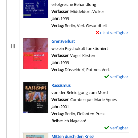
erfolgreiche Behandlung
Verfasser:
Middeldorf, Volker
Suche nach diesem
Jahr:
1999
Verlag:
Berlin, Verl. Gesundheit
nicht verfügbar
E
x
Grenzverlust
e
wie ein Psychokult funktioniert
m
Verfasser:
Vogel, Kirsten
Suche nach diesem Ver
p
Jahr:
1999
l
Verlag:
Düsseldorf, Patmos-Verl.
a
verfügbar
E
r
x
Rassismus
-
e
von der Beleidigung zum Mord
D
m
Verfasser:
Combesque, Marie Agnès
Suche nach
e
p
Jahr:
2001
t
l
Verlag:
Berlin, Elefanten-Press
a
a
Reihe:
Ich klage an!
i
r
verfügbar
E
l
-
x
Mitten durch den Krieg