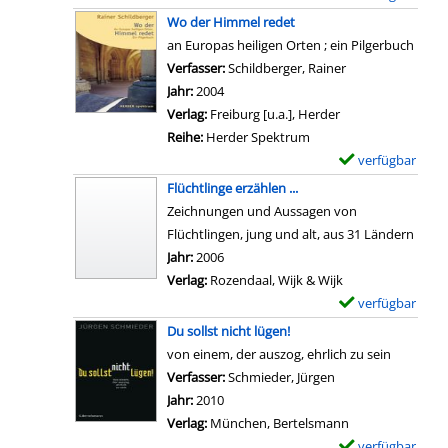
s
s
-
h
x
s
Wo der Himmel redet
s
v
D
w
e
t
an Europas heiligen Orten ; ein Pilgerbuch
i
o
e
e
m
a
Verfasser:
Schildberger, Rainer
Suche nach diese
s
n
t
i
p
n
Jahr:
2004
m
M
a
g
l
z
Verlag:
Freiburg [u.a.], Herder
u
i
i
e
a
e
Reihe:
Herder Spektrum
s
t
l
n
r
i
verfügbar
E
a
t
s
a
-
g
x
n
Flüchtlinge erzählen ...
e
v
n
D
e
e
z
Zeichnungen und Aussagen von
n
o
z
e
n
m
e
Flüchtlingen, jung und alt, aus 31 Ländern
d
n
e
t
p
i
Suche nach diesem Verfasser
Jahr:
2006
u
M
i
a
l
g
Verlag:
Rozendaal, Wijk & Wijk
r
e
g
i
a
e
verfügbar
E
c
n
e
l
r
n
x
h
Du sollst nicht lügen!
s
n
s
-
e
d
von einem, der auszog, ehrlich zu sein
c
v
D
m
e
Verfasser:
Schmieder, Jürgen
Suche nach diesem
h
o
e
p
n
Jahr:
2010
,
n
t
l
K
Verlag:
München, Bertelsmann
P
B
a
a
r
verfügbar
E