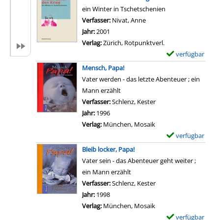
s
D
e
ein Winter in Tschetschenien
v
e
m
Verfasser:
Nivat, Anne
Suche nach diesem Verfa
o
t
p
Jahr:
2001
n
a
l
Verlag:
Zürich, Rotpunktverl.
K
i
a
verfügbar
E
o
l
r
x
Mensch, Papa!
m
s
-
e
Vater werden - das letzte Abenteuer ; ein
m
v
D
m
Mann erzählt
d
o
e
p
Verfasser:
Schlenz, Kester
Suche nach diesem Ve
o
n
t
l
Jahr:
1996
c
G
a
a
Verlag:
München, Mosaik
h
r
i
r
verfügbar
E
a
e
l
-
x
u
Bleib locker, Papa!
n
s
D
e
s
Vater sein - das Abenteuer geht weiter ;
z
v
e
m
d
ein Mann erzählt
v
o
t
p
e
Verfasser:
Schlenz, Kester
Suche nach diesem Ve
e
n
a
l
m
Jahr:
1998
r
R
i
a
S
Verlag:
München, Mosaik
l
a
l
r
c
verfügbar
E
u