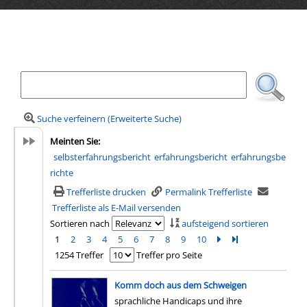
Ihre Mediensuche
Suche verfeinern (Erweiterte Suche)
Meinten Sie:
selbsterfahrungsbericht
erfahrungsbericht
erfahrungsbe
richte
Trefferliste drucken
Permalink Trefferliste
Trefferliste als E-Mail versenden
Sortieren nach
aufsteigend sortieren
1
2
3
4
5
6
7
8
9
10
Zur nächsten Seite b
Zur letzten Seite 
1254 Treffer
Treffer pro Seite
Suchergebnis
Komm doch aus dem Schweigen
sprachliche Handicaps und ihre