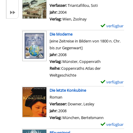
B
a
m
Verfasser:
Triantafillou, Soti
Suche nach diesem 
a
i
p
Jahr:
2004
n
l
l
Verlag:
Wien, Zsolnay
d
s
a
verfügbar
E
3
v
r
x
Die Moderne
.
o
-
e
[eine Zeitreise in Bildern von 1800 n. Chr.
;
n
D
m
bis zur Gegenwart]
V
A
e
p
Suche nach diesem Verfasser
Jahr:
2008
o
f
t
l
Verlag:
Münster, Coppenrath
n
r
a
a
Reihe:
Coppenraths Atlas der
K
i
i
r
Weltgeschichte
a
k
l
-
verfügbar
E
r
a
s
D
x
l
Die letzte Konkubine
a
v
e
e
M
Roman
n
o
t
m
a
Verfasser:
Downer, Lesley
Suche nach diesem Ve
z
n
a
p
r
Jahr:
2008
e
D
i
l
x
Verlag:
München, Bertelsmann
i
i
l
a
b
verfügbar
E
g
e
s
r
i
x
e
Pfaueninsel