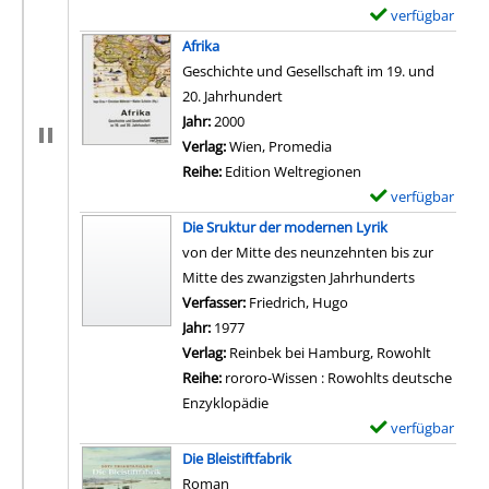
verfügbar
E
x
Afrika
e
Geschichte und Gesellschaft im 19. und
m
20. Jahrhundert
p
Suche nach diesem Verfasser
Jahr:
2000
l
Verlag:
Wien, Promedia
a
Reihe:
Edition Weltregionen
r
verfügbar
E
-
x
Die Sruktur der modernen Lyrik
D
e
von der Mitte des neunzehnten bis zur
e
m
Mitte des zwanzigsten Jahrhunderts
t
p
Verfasser:
Friedrich, Hugo
Suche nach diesem Ve
a
l
Jahr:
1977
i
a
Verlag:
Reinbek bei Hamburg, Rowohlt
l
r
Reihe:
rororo-Wissen : Rowohlts deutsche
s
-
Enzyklopädie
v
D
verfügbar
E
o
e
x
Die Bleistiftfabrik
n
t
e
Roman