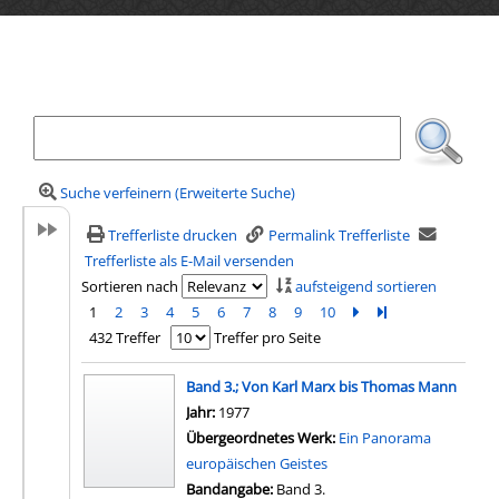
Ihre Mediensuche
Suche verfeinern (Erweiterte Suche)
Trefferliste drucken
Permalink Trefferliste
Trefferliste als E-Mail versenden
Sortieren nach
aufsteigend sortieren
1
2
3
4
5
6
7
8
9
10
Zur nächsten Seite b
Zur letzten Seite 
432 Treffer
Treffer pro Seite
Suchergebnis
Band 3.; Von Karl Marx bis Thomas Mann
Suche nach diesem Verfasser
Jahr:
1977
Übergeordnetes Werk:
Ein Panorama
europäischen Geistes
Bandangabe:
Band 3.